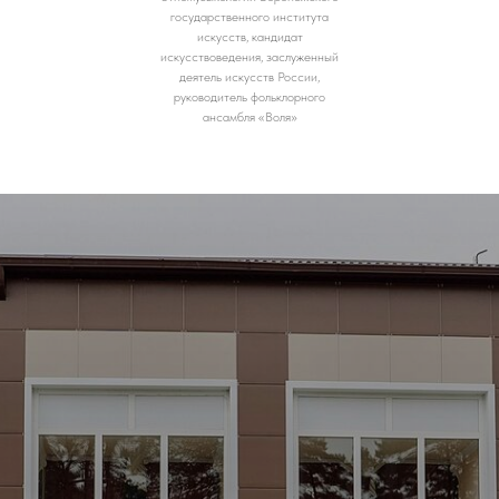
государственного института
искусств, кандидат
искусствоведения, заслуженный
деятель искусств России,
руководитель фольклорного
ансамбля «Воля»