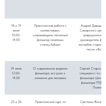
18 и 19
Практическая работа с
Андрей Давыдов, 
июля
коллективами,
Самарского центр
10:00-
сохраняющими песенный
традиционной ку
14:00
фольклор линейных
руководитель фол
станиц Кубани
ансамбля старинно
песни «Вольн
19 июля
О современном видении
Сергей Старостин
12:00-
фольклора, его роли и
специалист по акт
14:00
значении для человека
фольклора Центра
фольклора ГРДНТ 
Поленов
25 и 26
Практический курс по
Светлана Жиганов