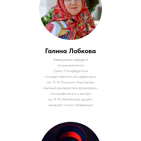
Галина Лобкова
Заведующая кафедрой
этномузыкологии
Санкт-Петербургской
государственной консерватории
им. Н. А. Римского-Корсакова,
научный руководитель фольклорно-
этнографического центра
им. А. М. Мехнецова, доцент,
кандидат искусствоведения