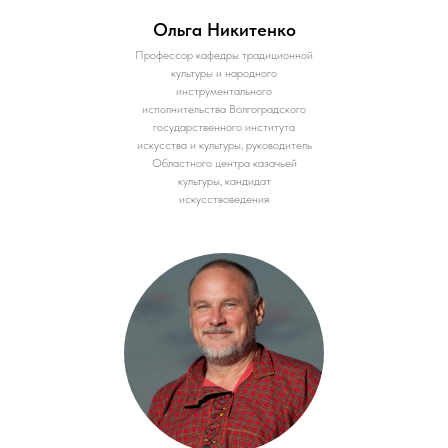
Ольга Никитенко
Профессор кафедры традиционной
культуры и народного
инструментального
исполнительства Волгоградского
государственного института
искусства и культуры, руководитель
Областного центра казачьей
культуры, кандидат
искусствоведения