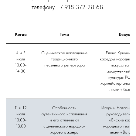
телефону +7 918 372 28 68.
Когда
Тема
Ведущие
4 и 5
Сценическое воплощение
Елена Криушина,
июля
традиционного
кафедры народного 
10:00-
песенного репертуара
искусства ВГ
14:00
заслуженный ра
культуры РФ, г
хормейстер ансамб
пляски «Казачь
11 и 12
Особенности
Игорь и Наталья Д
июля
аутентичного исполнения
руководители а
10:00-
и его отличие от
«Ейские казач
13:00
сценического народно-
народного театра
хорового жанра
песни «Во све