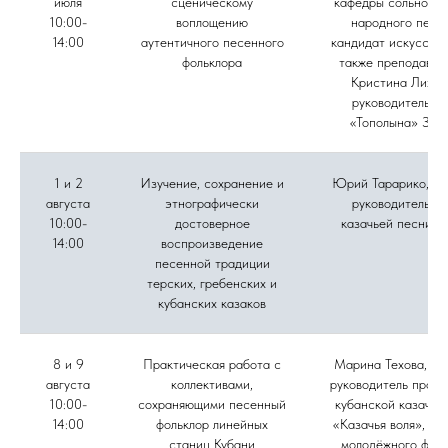
июля
сценическому
кафедры сольного 
10:00-
воплощению
народного пени
14:00
аутентичного песенного
кандидат искусство
фольклора
также преподават
Кристина Лихов
руководитель а
«Тополына» Зоя
1 и 2
Изучение, сохранение и
Юрий Тарарико, му
августа
этнографически
руководитель а
10:00-
достоверное
казачьей песни «
14:00
воспроизведение
песенной традиции
терских, гребенских и
кубанских казаков
8 и 9
Практическая работа с
Марина Техова, фо
августа
коллективами,
руководитель проек
10:00-
сохраняющими песенный
кубанской казачье
14:00
фольклор линейных
«Казачья воля», ру
станиц Кубани
молодёжного фоль