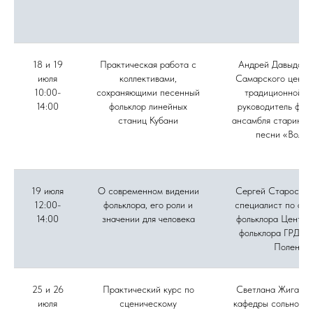
18 и 19
Практическая работа с
Андрей Давыдов, 
июля
коллективами,
Самарского центр
10:00-
сохраняющими песенный
традиционной ку
14:00
фольклор линейных
руководитель фол
станиц Кубани
ансамбля старинно
песни «Вольн
19 июля
О современном видении
Сергей Старостин
12:00-
фольклора, его роли и
специалист по акт
14:00
значении для человека
фольклора Центра
фольклора ГРДНТ 
Поленов
25 и 26
Практический курс по
Светлана Жиганов
июля
сценическому
кафедры сольного 