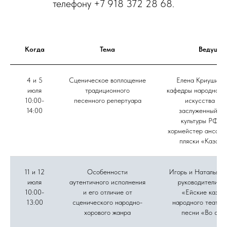
телефону +7 918 372 28 68.
Когда
Тема
Ведущие
4 и 5
Сценическое воплощение
Елена Криушина,
июля
традиционного
кафедры народного 
10:00-
песенного репертуара
искусства ВГ
14:00
заслуженный ра
культуры РФ, г
хормейстер ансамб
пляски «Казачь
11 и 12
Особенности
Игорь и Наталья Д
июля
аутентичного исполнения
руководители а
10:00-
и его отличие от
«Ейские казач
13:00
сценического народно-
народного театра
хорового жанра
песни «Во све