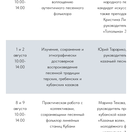
10:00-
воплощению
народного пени
14:00
аутентичного песенного
кандидат искусство
фольклора
также преподават
Кристина Лихов
руководитель а
«Тополына» Зоя
1 и 2
Изучение, сохранение и
Юрий Тарарико, му
августа
этнографически
руководитель а
10:00-
достоверное
казачьей песни «
14:00
воспроизведение
песенной традиции
терских, гребенских и
кубанских казаков
8 и 9
Практическая работа с
Марина Техова, фо
августа
коллективами,
руководитель проек
10:00-
сохраняющими песенный
кубанской казачье
14:00
фольклор линейных
«Казачья воля», ру
станиц Кубани
молодёжного фоль