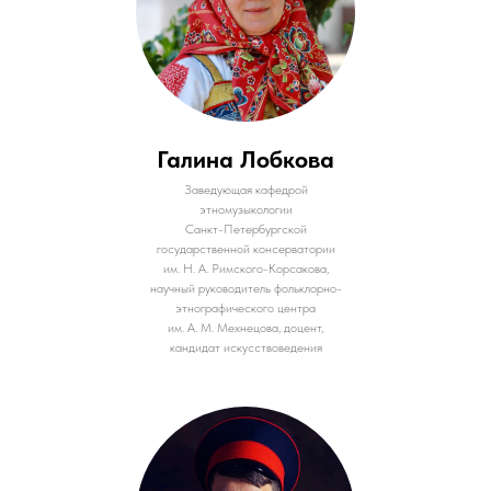
Галина Лобкова
Заведующая кафедрой
этномузыкологии
Санкт-Петербургской
государственной консерватории
им. Н. А. Римского-Корсакова,
научный руководитель фольклорно-
этнографического центра
им. А. М. Мехнецова, доцент,
кандидат искусствоведения