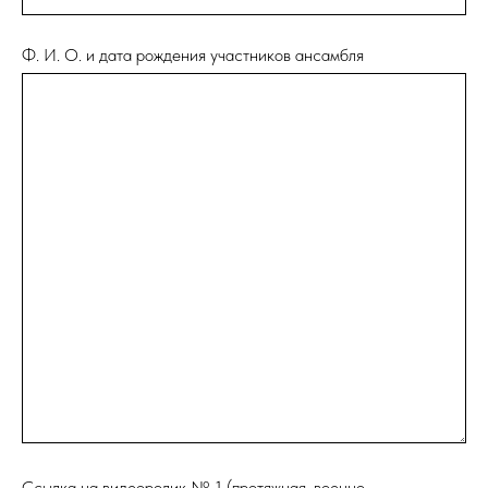
Ф. И. О. и дата рождения участников ансамбля
Ссылка на видеоролик № 1 (протяжная, военно-