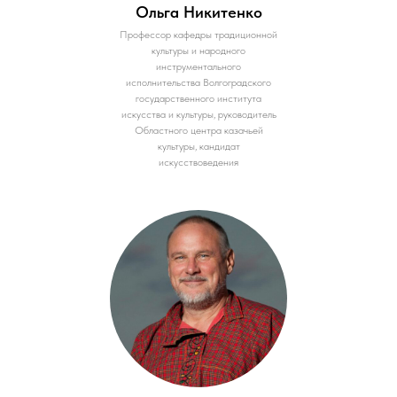
Ольга Никитенко
Профессор кафедры традиционной
культуры и народного
инструментального
исполнительства Волгоградского
государственного института
искусства и культуры, руководитель
Областного центра казачьей
культуры, кандидат
искусствоведения