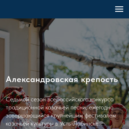
Александровская крепость
Седьмой сезон всероссийского конкурса
традиционной казачьей песни, ежегодно
завершающийся крупнейшим фестивалем
казачьей культуры в Усть-Лабинске.