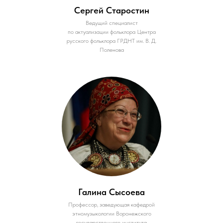
Сергей Старостин
Ведущий специалист
по актуализации фольклора Центра
русского фольклора ГРДНТ им. В. Д.
Поленова
Галина Сысоева
Профессор, заведующая кафедрой
этномузыкологии Воронежского
государственного института