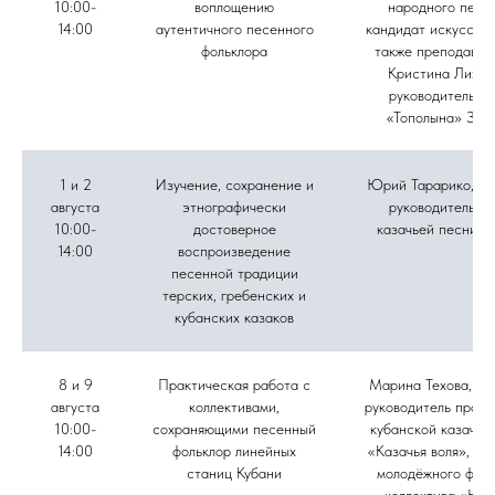
10:00-
воплощению
народного пени
14:00
аутентичного песенного
кандидат искусство
фольклора
также преподават
Кристина Лихов
руководитель а
«Тополына» Зоя
1 и 2
Изучение, сохранение и
Юрий Тарарико, му
августа
этнографически
руководитель а
10:00-
достоверное
казачьей песни «
14:00
воспроизведение
песенной традиции
терских, гребенских и
кубанских казаков
8 и 9
Практическая работа с
Марина Техова, фо
августа
коллективами,
руководитель проек
10:00-
сохраняющими песенный
кубанской казачье
14:00
фольклор линейных
«Казачья воля», ру
станиц Кубани
молодёжного фоль