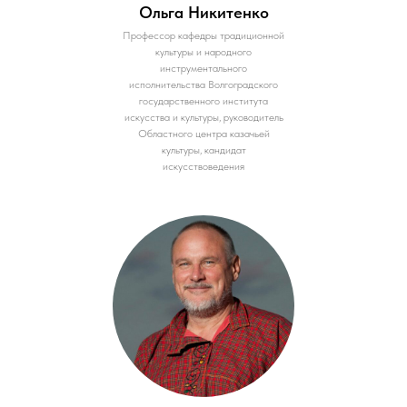
Ольга Никитенко
Профессор кафедры традиционной
культуры и народного
инструментального
исполнительства Волгоградского
государственного института
искусства и культуры, руководитель
Областного центра казачьей
культуры, кандидат
искусствоведения