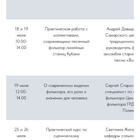
18 и 19
Практическая работа с
Андрей Давыдов, 
июля
коллективами,
Самарского центр
10:00-
сохраняющими песенный
традиционной ку
14:00
фольклор линейных
руководитель фол
станиц Кубани
ансамбля старинно
песни «Вольн
19 июля
О современном видении
Сергей Старостин
12:00-
фольклора, его роли и
специалист по акт
14:00
значении для человека
фольклора Центра
фольклора ГРДНТ 
Поленов
25 и 26
Практический курс по
Светлана Жиганов
июля
сценическому
кафедры сольного 