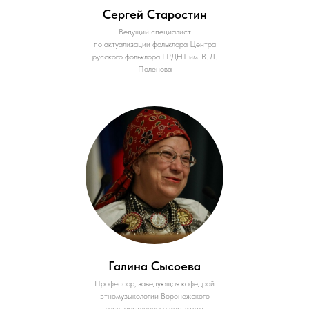
Сергей Старостин
Ведущий специалист
по актуализации фольклора Центра
русского фольклора ГРДНТ им. В. Д.
Поленова
Галина Сысоева
Профессор, заведующая кафедрой
этномузыкологии Воронежского
государственного института