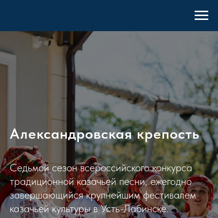
Александровская крепость
Седьмой сезон всероссийского конкурса
традиционной казачьей песни, ежегодно
завершающийся крупнейшим фестивалем
казачьей культуры в Усть-Лабинске.