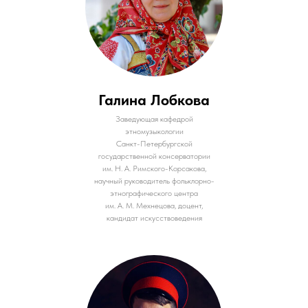
Галина Лобкова
Заведующая кафедрой
этномузыкологии
Санкт-Петербургской
государственной консерватории
им. Н. А. Римского-Корсакова,
научный руководитель фольклорно-
этнографического центра
им. А. М. Мехнецова, доцент,
кандидат искусствоведения