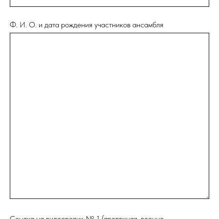
Ф. И. О. и дата рождения участников ансамбля
Ссылка на видеоролик № 1 (протяжная, военно-