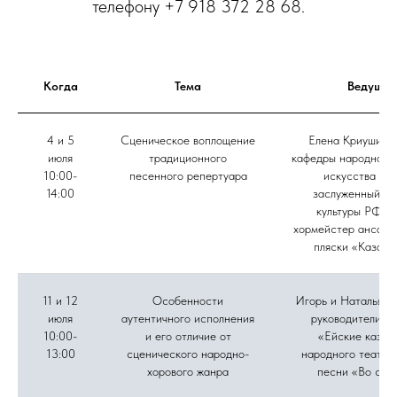
телефону +7 918 372 28 68.
Когда
Тема
Ведущие
4 и 5
Сценическое воплощение
Елена Криушина,
июля
традиционного
кафедры народного 
10:00-
песенного репертуара
искусства ВГ
14:00
заслуженный ра
культуры РФ, г
хормейстер ансамб
пляски «Казачь
11 и 12
Особенности
Игорь и Наталья Д
июля
аутентичного исполнения
руководители а
10:00-
и его отличие от
«Ейские казач
13:00
сценического народно-
народного театра
хорового жанра
песни «Во све