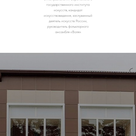
государственного института
искусств, кандидат
искусствоведения, заслуженный
деятель искусств России,
руководитель фольклорного
ансамбля «Воля»