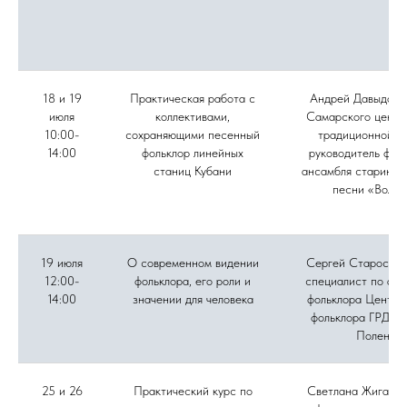
18 и 19
Практическая работа с
Андрей Давыдов, 
июля
коллективами,
Самарского центр
10:00-
сохраняющими песенный
традиционной ку
14:00
фольклор линейных
руководитель фол
станиц Кубани
ансамбля старинно
песни «Вольн
19 июля
О современном видении
Сергей Старостин
12:00-
фольклора, его роли и
специалист по акт
14:00
значении для человека
фольклора Центра
фольклора ГРДНТ 
Поленов
25 и 26
Практический курс по
Светлана Жиганов