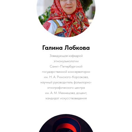
Галина Лобкова
Заведующая кафедрой
этномузыкологии
Санкт-Петербургской
государственной консерватории
им. Н. А. Римского-Корсакова,
научный руководитель фольклорно-
этнографического центра
им. А. М. Мехнецова, доцент,
кандидат искусствоведения