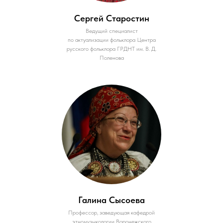
Сергей Старостин
Ведущий специалист
по актуализации фольклора Центра
русского фольклора ГРДНТ им. В. Д.
Поленова
Галина Сысоева
Профессор, заведующая кафедрой
этномузыкологии Воронежского