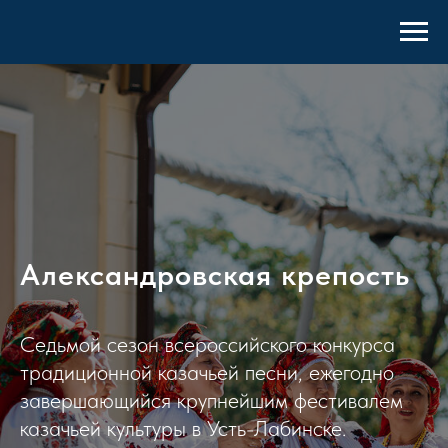
Александровская крепость
Седьмой сезон всероссийского конкурса
традиционной казачьей песни, ежегодно
завершающийся крупнейшим фестивалем
казачьей культуры в Усть-Лабинске.