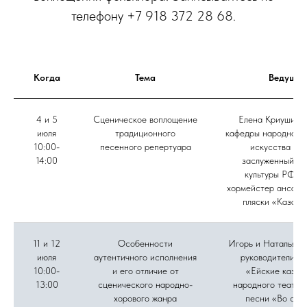
телефону +7 918 372 28 68.
Когда
Тема
Ведущие
4 и 5
Сценическое воплощение
Елена Криушина,
июля
традиционного
кафедры народного 
10:00-
песенного репертуара
искусства ВГ
14:00
заслуженный ра
культуры РФ, г
хормейстер ансамб
пляски «Казачь
11 и 12
Особенности
Игорь и Наталья Д
июля
аутентичного исполнения
руководители а
10:00-
и его отличие от
«Ейские казач
13:00
сценического народно-
народного театра
хорового жанра
песни «Во све