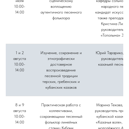
июля
сценическому
кафедры сольного 
10:00-
воплощению
народного пени
14:00
аутентичного песенного
кандидат искусство
фольклора
также преподават
Кристина Лихов
руководитель а
«Тополына» Зоя
1 и 2
Изучение, сохранение и
Юрий Тарарико, му
августа
этнографически
руководитель а
10:00-
достоверное
казачьей песни «
14:00
воспроизведение
песенной традиции
терских, гребенских и
кубанских казаков
8 и 9
Практическая работа с
Марина Техова, фо
августа
коллективами,
руководитель проек
10:00-
сохраняющими песенный
кубанской казачье
14:00
фольклор линейных
«Казачья воля», ру
станиц Кубани
молодёжного фоль