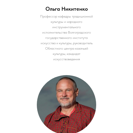
Ольга Никитенко
Профессор кафедры традиционной
культуры и народного
инструментального
исполнительства Волгоградского
государственного института
искусства и культуры, руководитель
Областного центра казачьей
культуры, кандидат
искусствоведения