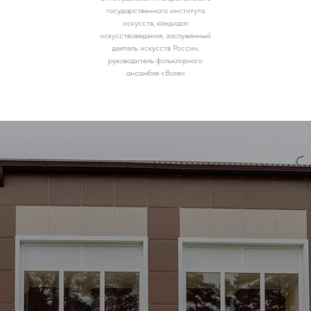
государственного института
искусств, кандидат
искусствоведения, заслуженный
деятель искусств России,
руководитель фольклорного
ансамбля «Воля»