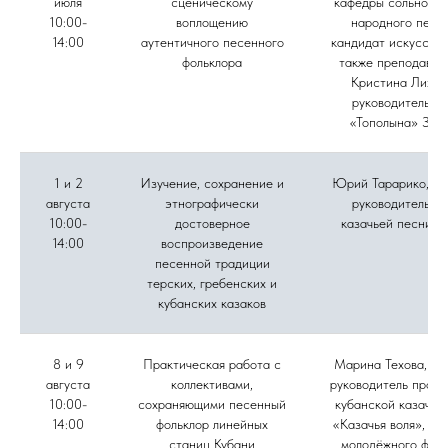
июля
сценическому
кафедры сольного 
10:00-
воплощению
народного пени
14:00
аутентичного песенного
кандидат искусство
фольклора
также преподават
Кристина Лихов
руководитель а
«Тополына» Зоя
1 и 2
Изучение, сохранение и
Юрий Тарарико, му
августа
этнографически
руководитель а
10:00-
достоверное
казачьей песни «
14:00
воспроизведение
песенной традиции
терских, гребенских и
кубанских казаков
8 и 9
Практическая работа с
Марина Техова, фо
августа
коллективами,
руководитель проек
10:00-
сохраняющими песенный
кубанской казачье
14:00
фольклор линейных
«Казачья воля», ру
станиц Кубани
молодёжного фоль