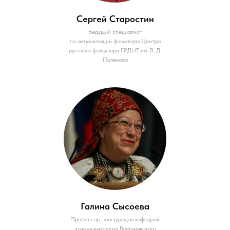
Сергей Старостин
Ведущий специалист
по актуализации фольклора Центра
русского фольклора ГРДНТ им. В. Д.
Поленова
Галина Сысоева
Профессор, заведующая кафедрой
этномузыкологии Воронежского