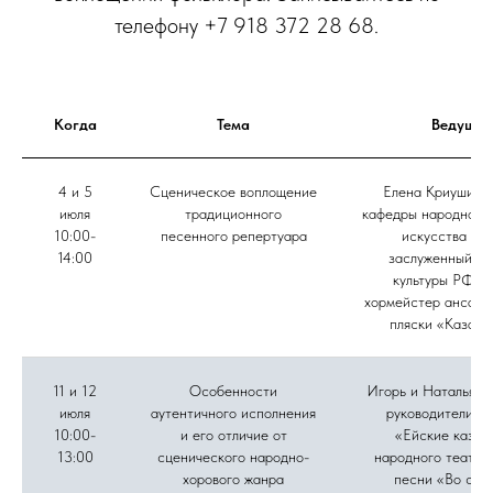
телефону +7 918 372 28 68.
Когда
Тема
Ведущие
4 и 5
Сценическое воплощение
Елена Криушина,
июля
традиционного
кафедры народного 
10:00-
песенного репертуара
искусства ВГ
14:00
заслуженный ра
культуры РФ, г
хормейстер ансамб
пляски «Казачь
11 и 12
Особенности
Игорь и Наталья Д
июля
аутентичного исполнения
руководители а
10:00-
и его отличие от
«Ейские казач
13:00
сценического народно-
народного театра
хорового жанра
песни «Во све