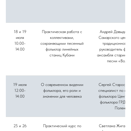
18 и 19
Практическая работа с
Андрей Давыдов, 
июля
коллективами,
Самарского центр
10:00-
сохраняющими песенный
традиционной ку
14:00
фольклор линейных
руководитель фол
станиц Кубани
ансамбля старинно
песни «Вольн
19 июля
О современном видении
Сергей Старостин
12:00-
фольклора, его роли и
специалист по акт
14:00
значении для человека
фольклора Центра
фольклора ГРДНТ 
Поленов
25 и 26
Практический курс по
Светлана Жиганов