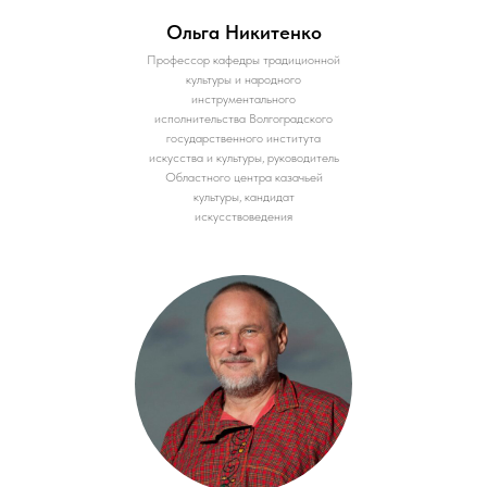
Ольга Никитенко
Профессор кафедры традиционной
культуры и народного
инструментального
исполнительства Волгоградского
государственного института
искусства и культуры, руководитель
Областного центра казачьей
культуры, кандидат
искусствоведения