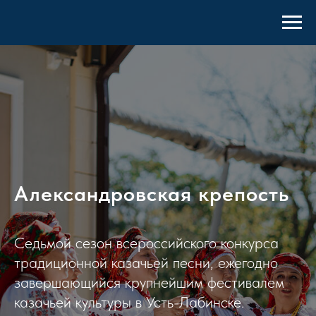
Александровская крепость
Седьмой сезон всероссийского конкурса
традиционной казачьей песни, ежегодно
завершающийся крупнейшим фестивалем
казачьей культуры в Усть-Лабинске.