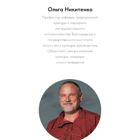
Ольга Никитенко
Профессор кафедры традиционной
культуры и народного
инструментального
исполнительства Волгоградского
государственного института
искусства и культуры, руководитель
Областного центра казачьей
культуры, кандидат
искусствоведения