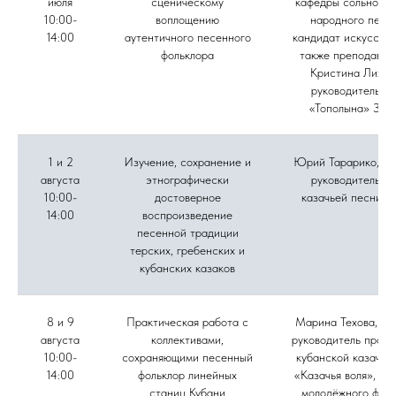
июля
сценическому
кафедры сольного 
10:00-
воплощению
народного пени
14:00
аутентичного песенного
кандидат искусство
фольклора
также преподават
Кристина Лихов
руководитель а
«Тополына» Зоя
1 и 2
Изучение, сохранение и
Юрий Тарарико, му
августа
этнографически
руководитель а
10:00-
достоверное
казачьей песни «
14:00
воспроизведение
песенной традиции
терских, гребенских и
кубанских казаков
8 и 9
Практическая работа с
Марина Техова, фо
августа
коллективами,
руководитель проек
10:00-
сохраняющими песенный
кубанской казачье
14:00
фольклор линейных
«Казачья воля», ру
станиц Кубани
молодёжного фоль