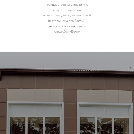
государственного института
искусств, кандидат
искусствоведения, заслуженный
деятель искусств России,
руководитель фольклорного
ансамбля «Воля»