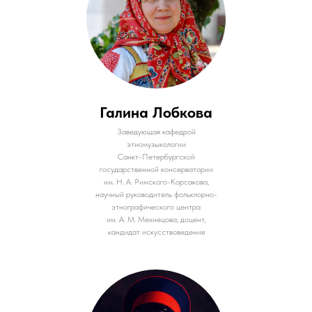
Галина Лобкова
Заведующая кафедрой
этномузыкологии
Санкт-Петербургской
государственной консерватории
им. Н. А. Римского-Корсакова,
научный руководитель фольклорно-
этнографического центра
им. А. М. Мехнецова, доцент,
кандидат искусствоведения