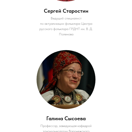
Сергей Старостин
Ведущий специалист
по актуализации фольклора Центра
русского фольклора ГРДНТ им. В. Д.
Поленова
Галина Сысоева
Профессор, заведующая кафедрой
этномузыкологии Воронежского