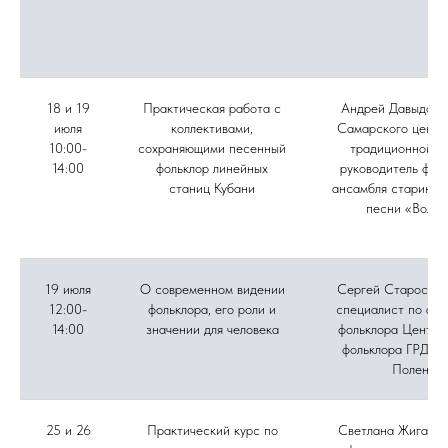
18 и 19
Практическая работа с
Андрей Давыдов, 
июля
коллективами,
Самарского центр
10:00-
сохраняющими песенный
традиционной ку
14:00
фольклор линейных
руководитель фол
станиц Кубани
ансамбля старинно
песни «Вольн
19 июля
О современном видении
Сергей Старостин
12:00-
фольклора, его роли и
специалист по акт
14:00
значении для человека
фольклора Центра
фольклора ГРДНТ 
Поленов
25 и 26
Практический курс по
Светлана Жиганов