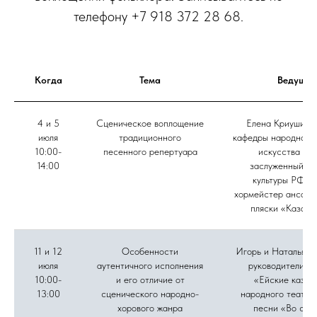
телефону +7 918 372 28 68.
Когда
Тема
Ведущие
4 и 5
Сценическое воплощение
Елена Криушина,
июля
традиционного
кафедры народного 
10:00-
песенного репертуара
искусства ВГ
14:00
заслуженный ра
культуры РФ, г
хормейстер ансамб
пляски «Казачь
11 и 12
Особенности
Игорь и Наталья Д
июля
аутентичного исполнения
руководители а
10:00-
и его отличие от
«Ейские казач
13:00
сценического народно-
народного театра
хорового жанра
песни «Во све