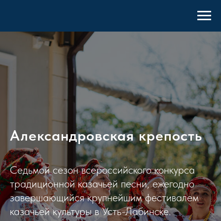
Александровская крепость
Седьмой сезон всероссийского конкурса
традиционной казачьей песни, ежегодно
завершающийся крупнейшим фестивалем
казачьей культуры в Усть-Лабинске.