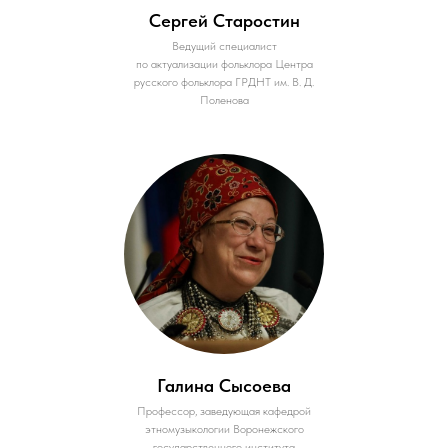
Сергей Старостин
Ведущий специалист
по актуализации фольклора Центра
русского фольклора ГРДНТ им. В. Д.
Поленова
Галина Сысоева
Профессор, заведующая кафедрой
этномузыкологии Воронежского
государственного института