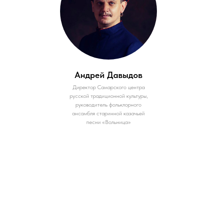
Андрей Давыдов
Директор Самарского центра
русской традиционной культуры,
руководитель фольклорного
ансамбля старинной казачьей
песни «Вольница»