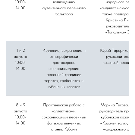
10:00-
воплощению
народного пени
14:00
аутентичного песенного
кандидат искусство
фольклора
также преподават
Кристина Лихов
руководитель а
«Тополына» Зоя
1 и 2
Изучение, сохранение и
Юрий Тарарико, му
августа
этнографически
руководитель а
10:00-
достоверное
казачьей песни «
14:00
воспроизведение
песенной традиции
терских, гребенских и
кубанских казаков
8 и 9
Практическая работа с
Марина Техова, фо
августа
коллективами,
руководитель проек
10:00-
сохраняющими песенный
кубанской казачье
14:00
фольклор линейных
«Казачья воля», ру
станиц Кубани
молодёжного фоль