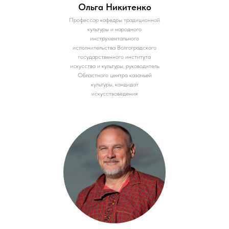
Ольга Никитенко
Профессор кафедры традиционной
культуры и народного
инструментального
исполнительства Волгоградского
государственного института
искусства и культуры, руководитель
Областного центра казачьей
культуры, кандидат
искусствоведения