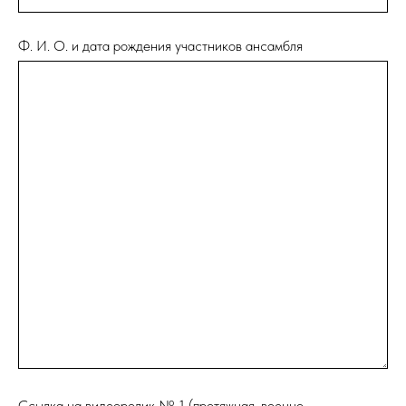
Ф. И. О. и дата рождения участников ансамбля
Ссылка на видеоролик № 1 (протяжная, военно-