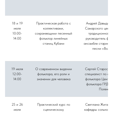
18 и 19
Практическая работа с
Андрей Давыдов, 
июля
коллективами,
Самарского центр
10:00-
сохраняющими песенный
традиционной ку
14:00
фольклор линейных
руководитель фол
станиц Кубани
ансамбля старинно
песни «Вольн
19 июля
О современном видении
Сергей Старостин
12:00-
фольклора, его роли и
специалист по акт
14:00
значении для человека
фольклора Центра
фольклора ГРДНТ 
Поленов
25 и 26
Практический курс по
Светлана Жиганов
июля
сценическому
кафедры сольного 