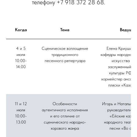
телефону +7 918 372 28 68.
Когда
Тема
Ведущие
4 и 5
Сценическое воплощение
Елена Криушина,
июля
традиционного
кафедры народного 
10:00-
песенного репертуара
искусства ВГ
14:00
заслуженный ра
культуры РФ, г
хормейстер ансамб
пляски «Казачь
11 и 12
Особенности
Игорь и Наталья Д
июля
аутентичного исполнения
руководители а
10:00-
и его отличие от
«Ейские казач
13:00
сценического народно-
народного театра
хорового жанра
песни «Во све