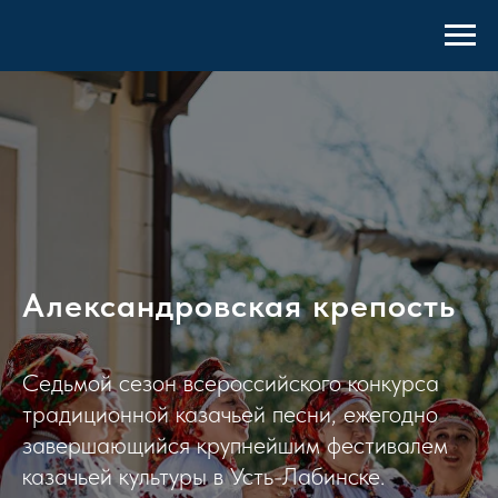
Александровская крепость
Седьмой сезон всероссийского конкурса
традиционной казачьей песни, ежегодно
завершающийся крупнейшим фестивалем
казачьей культуры в Усть-Лабинске.