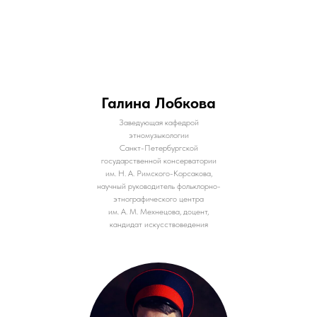
Галина Лобкова
Заведующая кафедрой
этномузыкологии
Санкт-Петербургской
государственной консерватории
им. Н. А. Римского-Корсакова,
научный руководитель фольклорно-
этнографического центра
им. А. М. Мехнецова, доцент,
кандидат искусствоведения