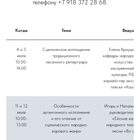
телефону +7 918 372 28 68.
Когда
Тема
Ведущие
4 и 5
Сценическое воплощение
Елена Криушина,
июля
традиционного
кафедры народного 
10:00-
песенного репертуара
искусства ВГ
14:00
заслуженный ра
культуры РФ, г
хормейстер ансамб
пляски «Казачь
11 и 12
Особенности
Игорь и Наталья Д
июля
аутентичного исполнения
руководители а
10:00-
и его отличие от
«Ейские казач
13:00
сценического народно-
народного театра
хорового жанра
песни «Во све