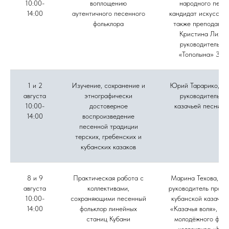
10:00-
воплощению
народного пени
14:00
аутентичного песенного
кандидат искусство
фольклора
также преподават
Кристина Лихов
руководитель а
«Тополына» Зоя
1 и 2
Изучение, сохранение и
Юрий Тарарико, му
августа
этнографически
руководитель а
10:00-
достоверное
казачьей песни «
14:00
воспроизведение
песенной традиции
терских, гребенских и
кубанских казаков
8 и 9
Практическая работа с
Марина Техова, фо
августа
коллективами,
руководитель проек
10:00-
сохраняющими песенный
кубанской казачье
14:00
фольклор линейных
«Казачья воля», ру
станиц Кубани
молодёжного фоль