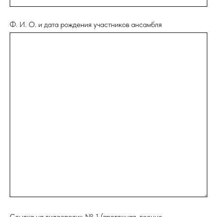
Ф. И. О. и дата рождения участников ансамбля
Ссылка на видеоролик № 1 (протяжная, военно-