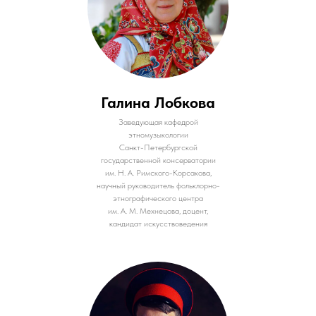
Галина Лобкова
Заведующая кафедрой
этномузыкологии
Санкт-Петербургской
государственной консерватории
им. Н. А. Римского-Корсакова,
научный руководитель фольклорно-
этнографического центра
им. А. М. Мехнецова, доцент,
кандидат искусствоведения