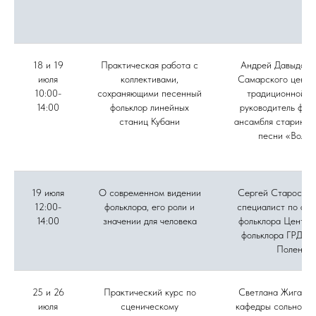
18 и 19
Практическая работа с
Андрей Давыдов, 
июля
коллективами,
Самарского центр
10:00-
сохраняющими песенный
традиционной ку
14:00
фольклор линейных
руководитель фол
станиц Кубани
ансамбля старинно
песни «Вольн
19 июля
О современном видении
Сергей Старостин
12:00-
фольклора, его роли и
специалист по акт
14:00
значении для человека
фольклора Центра
фольклора ГРДНТ 
Поленов
25 и 26
Практический курс по
Светлана Жиганов
июля
сценическому
кафедры сольного 