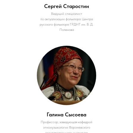
Сергей Старостин
Ведущий специалист
по актуализации фольклора Центра
русского фольклора ГРДНТ им. В. Д.
Поленова
Галина Сысоева
Профессор, заведующая кафедрой
этномузыкологии Воронежского
государственного института