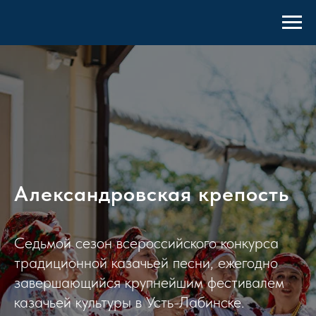
Александровская крепость
Седьмой сезон всероссийского конкурса
традиционной казачьей песни, ежегодно
завершающийся крупнейшим фестивалем
казачьей культуры в Усть-Лабинске.