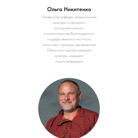
Ольга Никитенко
Профессор кафедры традиционной
культуры и народного
инструментального
исполнительства Волгоградского
государственного института
искусства и культуры, руководитель
Областного центра казачьей
культуры, кандидат
искусствоведения