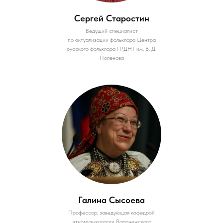
Сергей Старостин
Ведущий специалист
по актуализации фольклора Центра
русского фольклора ГРДНТ им. В. Д.
Поленова
Галина Сысоева
Профессор, заведующая кафедрой
этномузыкологии Воронежского