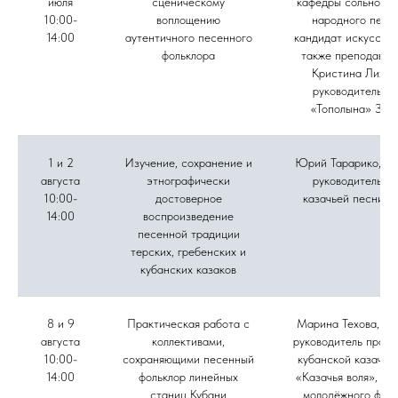
июля
сценическому
кафедры сольного 
10:00-
воплощению
народного пени
14:00
аутентичного песенного
кандидат искусство
фольклора
также преподават
Кристина Лихов
руководитель а
«Тополына» Зоя
1 и 2
Изучение, сохранение и
Юрий Тарарико, му
августа
этнографически
руководитель а
10:00-
достоверное
казачьей песни «
14:00
воспроизведение
песенной традиции
терских, гребенских и
кубанских казаков
8 и 9
Практическая работа с
Марина Техова, фо
августа
коллективами,
руководитель проек
10:00-
сохраняющими песенный
кубанской казачье
14:00
фольклор линейных
«Казачья воля», ру
станиц Кубани
молодёжного фоль