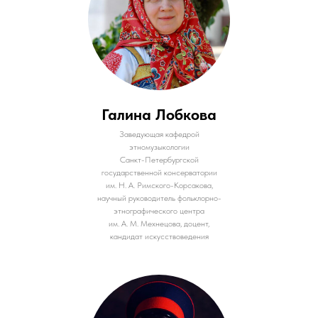
Галина Лобкова
Заведующая кафедрой
этномузыкологии
Санкт-Петербургской
государственной консерватории
им. Н. А. Римского-Корсакова,
научный руководитель фольклорно-
этнографического центра
им. А. М. Мехнецова, доцент,
кандидат искусствоведения