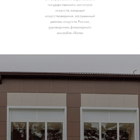
государственного института
искусств, кандидат
искусствоведения, заслуженный
деятель искусств России,
руководитель фольклорного
ансамбля «Воля»