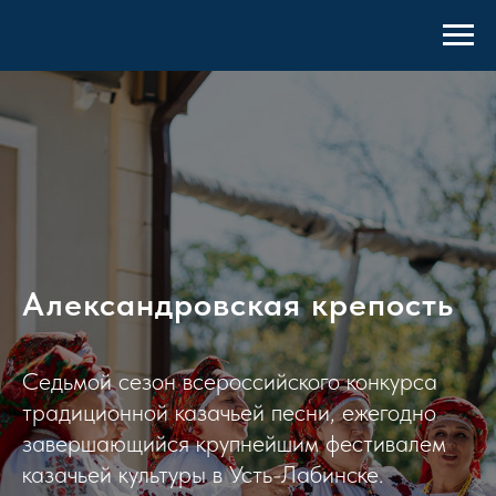
Александровская крепость
Седьмой сезон всероссийского конкурса
традиционной казачьей песни, ежегодно
завершающийся крупнейшим фестивалем
казачьей культуры в Усть-Лабинске.