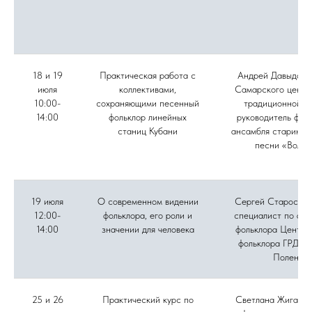
18 и 19
Практическая работа с
Андрей Давыдов, 
июля
коллективами,
Самарского центр
10:00-
сохраняющими песенный
традиционной ку
14:00
фольклор линейных
руководитель фол
станиц Кубани
ансамбля старинно
песни «Вольн
19 июля
О современном видении
Сергей Старостин
12:00-
фольклора, его роли и
специалист по акт
14:00
значении для человека
фольклора Центра
фольклора ГРДНТ 
Поленов
25 и 26
Практический курс по
Светлана Жиганов