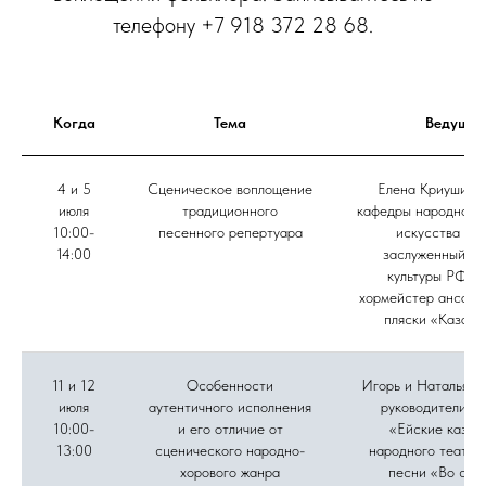
телефону +7 918 372 28 68.
Когда
Тема
Ведущие
4 и 5
Сценическое воплощение
Елена Криушина,
июля
традиционного
кафедры народного 
10:00-
песенного репертуара
искусства ВГ
14:00
заслуженный ра
культуры РФ, г
хормейстер ансамб
пляски «Казачь
11 и 12
Особенности
Игорь и Наталья Д
июля
аутентичного исполнения
руководители а
10:00-
и его отличие от
«Ейские казач
13:00
сценического народно-
народного театра
хорового жанра
песни «Во све