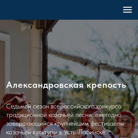
Александровская крепость
Седьмой сезон всероссийского конкурса
традиционной казачьей песни, ежегодно
завершающийся крупнейшим фестивалем
казачьей культуры в Усть-Лабинске.