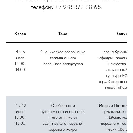
телефону +7 918 372 28 68.
Когда
Тема
Ведущие
4 и 5
Сценическое воплощение
Елена Криушина,
июля
традиционного
кафедры народного 
10:00-
песенного репертуара
искусства ВГ
14:00
заслуженный ра
культуры РФ, г
хормейстер ансамб
пляски «Казачь
11 и 12
Особенности
Игорь и Наталья Д
июля
аутентичного исполнения
руководители а
10:00-
и его отличие от
«Ейские казач
13:00
сценического народно-
народного театра
хорового жанра
песни «Во све