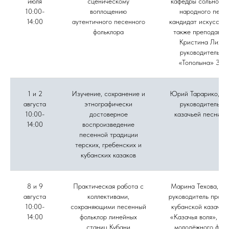
июля
сценическому
кафедры сольного 
10:00-
воплощению
народного пени
14:00
аутентичного песенного
кандидат искусство
фольклора
также преподават
Кристина Лихов
руководитель а
«Тополына» Зоя
1 и 2
Изучение, сохранение и
Юрий Тарарико, му
августа
этнографически
руководитель а
10:00-
достоверное
казачьей песни «
14:00
воспроизведение
песенной традиции
терских, гребенских и
кубанских казаков
8 и 9
Практическая работа с
Марина Техова, фо
августа
коллективами,
руководитель проек
10:00-
сохраняющими песенный
кубанской казачье
14:00
фольклор линейных
«Казачья воля», ру
станиц Кубани
молодёжного фоль