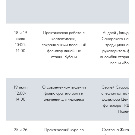
18 и 19
Практическая работа с
Андрей Давыдов, 
июля
коллективами,
Самарского центр
10:00-
сохраняющими песенный
традиционной ку
14:00
фольклор линейных
руководитель фол
станиц Кубани
ансамбля старинно
песни «Вольн
19 июля
О современном видении
Сергей Старостин
12:00-
фольклора, его роли и
специалист по акт
14:00
значении для человека
фольклора Центра
фольклора ГРДНТ 
Поленов
25 и 26
Практический курс по
Светлана Жиганов