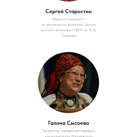
Сергей Старостин
Ведущий специалист
по актуализации фольклора Центра
русского фольклора ГРДНТ им. В. Д.
Поленова
Галина Сысоева
Профессор, заведующая кафедрой
этномузыкологии Воронежского