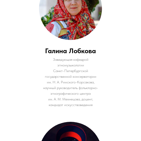
Галина Лобкова
Заведующая кафедрой
этномузыкологии
Санкт-Петербургской
государственной консерватории
им. Н. А. Римского-Корсакова,
научный руководитель фольклорно-
этнографического центра
им. А. М. Мехнецова, доцент,
кандидат искусствоведения