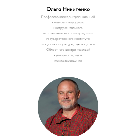
Ольга Никитенко
Профессор кафедры традиционной
культуры и народного
инструментального
исполнительства Волгоградского
государственного института
искусства и культуры, руководитель
Областного центра казачьей
культуры, кандидат
искусствоведения