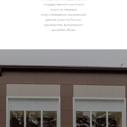
государственного института
искусств, кандидат
искусствоведения, заслуженный
деятель искусств России,
руководитель фольклорного
ансамбля «Воля»