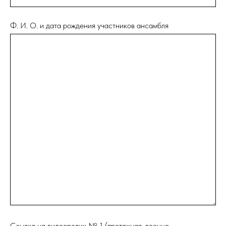
Ф. И. О. и дата рождения участников ансамбля
Ссылка на видеоролик № 1 (протяжная, военно-