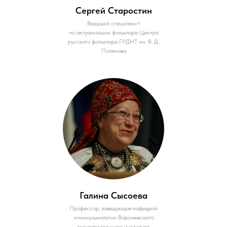
Сергей Старостин
Ведущий специалист
по актуализации фольклора Центра
русского фольклора ГРДНТ им. В. Д.
Поленова
Галина Сысоева
Профессор, заведующая кафедрой
этномузыкологии Воронежского
государственного института