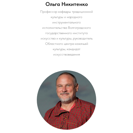
Ольга Никитенко
Профессор кафедры традиционной
культуры и народного
инструментального
исполнительства Волгоградского
государственного института
искусства и культуры, руководитель
Областного центра казачьей
культуры, кандидат
искусствоведения