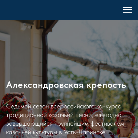
Александровская крепость
Седьмой сезон всероссийского конкурса
традиционной казачьей песни, ежегодно
завершающийся крупнейшим фестивалем
казачьей культуры в Усть-Лабинске.