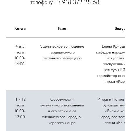
телефону +7 918 372 28 68.
Когда
Тема
Ведущие
4 и 5
Сценическое воплощение
Елена Криушина,
июля
традиционного
кафедры народного 
10:00-
песенного репертуара
искусства ВГ
14:00
заслуженный ра
культуры РФ, г
хормейстер ансамб
пляски «Казачь
11 и 12
Особенности
Игорь и Наталья Д
июля
аутентичного исполнения
руководители а
10:00-
и его отличие от
«Ейские казач
13:00
сценического народно-
народного театра
хорового жанра
песни «Во све