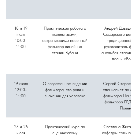
18 и 19
Практическая работа с
Андрей Давыдов, 
июля
коллективами,
Самарского центр
10:00-
сохраняющими песенный
традиционной ку
14:00
фольклор линейных
руководитель фол
станиц Кубани
ансамбля старинно
песни «Вольн
19 июля
О современном видении
Сергей Старостин
12:00-
фольклора, его роли и
специалист по акт
14:00
значении для человека
фольклора Центра
фольклора ГРДНТ 
Поленов
25 и 26
Практический курс по
Светлана Жиганов
июля
сценическому
кафедры сольного 