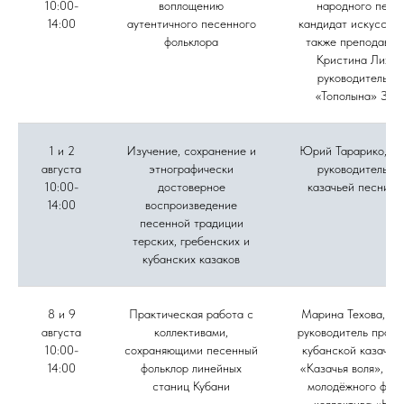
10:00-
воплощению
народного пени
14:00
аутентичного песенного
кандидат искусство
фольклора
также преподават
Кристина Лихов
руководитель а
«Тополына» Зоя
1 и 2
Изучение, сохранение и
Юрий Тарарико, му
августа
этнографически
руководитель а
10:00-
достоверное
казачьей песни «
14:00
воспроизведение
песенной традиции
терских, гребенских и
кубанских казаков
8 и 9
Практическая работа с
Марина Техова, фо
августа
коллективами,
руководитель проек
10:00-
сохраняющими песенный
кубанской казачье
14:00
фольклор линейных
«Казачья воля», ру
станиц Кубани
молодёжного фоль