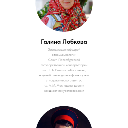
Галина Лобкова
Заведующая кафедрой
этномузыкологии
Санкт-Петербургской
государственной консерватории
им. Н. А. Римского-Корсакова,
научный руководитель фольклорно-
этнографического центра
им. А. М. Мехнецова, доцент,
кандидат искусствоведения