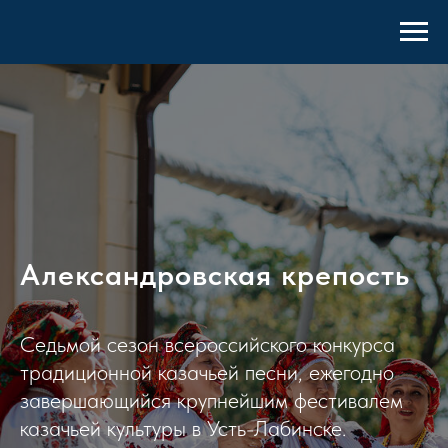
Александровская крепость
Седьмой сезон всероссийского конкурса
традиционной казачьей песни, ежегодно
завершающийся крупнейшим фестивалем
казачьей культуры в Усть-Лабинске.