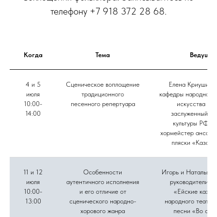
телефону +7 918 372 28 68.
Когда
Тема
Ведущие
4 и 5
Сценическое воплощение
Елена Криушина,
июля
традиционного
кафедры народного 
10:00-
песенного репертуара
искусства ВГ
14:00
заслуженный ра
культуры РФ, г
хормейстер ансамб
пляски «Казачь
11 и 12
Особенности
Игорь и Наталья Д
июля
аутентичного исполнения
руководители а
10:00-
и его отличие от
«Ейские казач
13:00
сценического народно-
народного театра
хорового жанра
песни «Во све