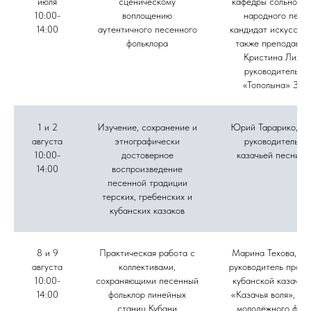
июля
сценическому
кафедры сольного 
10:00-
воплощению
народного пени
14:00
аутентичного песенного
кандидат искусство
фольклора
также преподават
Кристина Лихов
руководитель а
«Тополына» Зоя
1 и 2
Изучение, сохранение и
Юрий Тарарико, му
августа
этнографически
руководитель а
10:00-
достоверное
казачьей песни «
14:00
воспроизведение
песенной традиции
терских, гребенских и
кубанских казаков
8 и 9
Практическая работа с
Марина Техова, фо
августа
коллективами,
руководитель проек
10:00-
сохраняющими песенный
кубанской казачье
14:00
фольклор линейных
«Казачья воля», ру
станиц Кубани
молодёжного фоль