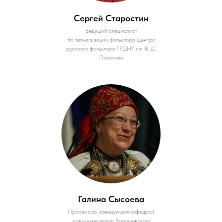
Сергей Старостин
Ведущий специалист
по актуализации фольклора Центра
русского фольклора ГРДНТ им. В. Д.
Поленова
Галина Сысоева
Профессор, заведующая кафедрой
этномузыкологии Воронежского