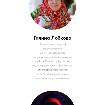
Галина Лобкова
Заведующая кафедрой
этномузыкологии
Санкт-Петербургской
государственной консерватории
им. Н. А. Римского-Корсакова,
научный руководитель фольклорно-
этнографического центра
им. А. М. Мехнецова, доцент,
кандидат искусствоведения