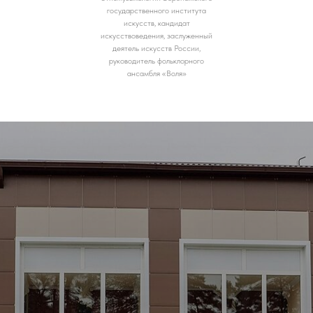
государственного института
искусств, кандидат
искусствоведения, заслуженный
деятель искусств России,
руководитель фольклорного
ансамбля «Воля»