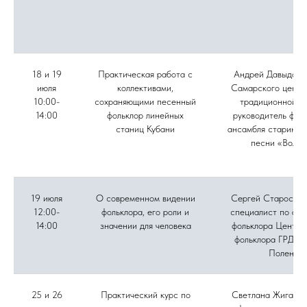
18 и 19
Практическая работа с
Андрей Давыдов, 
июля
коллективами,
Самарского центр
10:00-
сохраняющими песенный
традиционной ку
14:00
фольклор линейных
руководитель фол
станиц Кубани
ансамбля старинно
песни «Вольн
19 июля
О современном видении
Сергей Старостин
12:00-
фольклора, его роли и
специалист по акт
14:00
значении для человека
фольклора Центра
фольклора ГРДНТ 
Поленов
25 и 26
Практический курс по
Светлана Жиганов