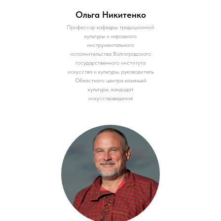
Ольга Никитенко
Профессор кафедры традиционной
культуры и народного
инструментального
исполнительства Волгоградского
государственного института
искусства и культуры, руководитель
Областного центра казачьей
культуры, кандидат
искусствоведения