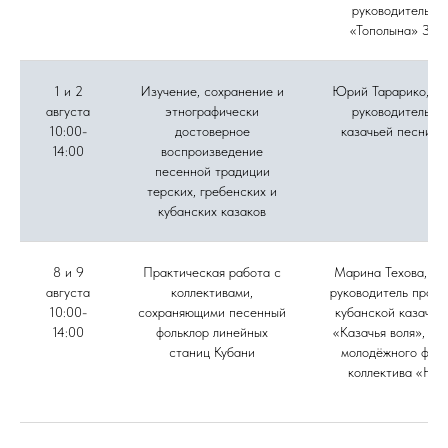
руководитель а
«Тополына» Зоя
1 и 2
Изучение, сохранение и
Юрий Тарарико, му
августа
этнографически
руководитель а
10:00-
достоверное
казачьей песни «
14:00
воспроизведение
песенной традиции
терских, гребенских и
кубанских казаков
8 и 9
Практическая работа с
Марина Техова, фо
августа
коллективами,
руководитель проек
10:00-
сохраняющими песенный
кубанской казачье
14:00
фольклор линейных
«Казачья воля», ру
станиц Кубани
молодёжного фоль
коллектива «Нов