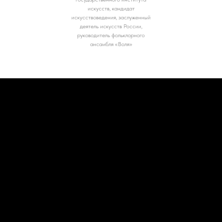
искусств, кандидат
искусствоведения, заслуженный
деятель искусств России,
руководитель фольклорного
ансамбля «Воля»