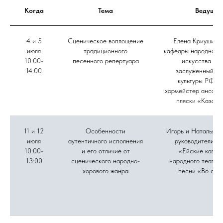
Когда
Тема
Ведущие
4 и 5
Сценическое воплощение
Елена Криушина,
июля
традиционного
кафедры народного 
10:00-
песенного репертуара
искусства ВГ
14:00
заслуженный ра
культуры РФ, г
хормейстер ансамб
пляски «Казачь
11 и 12
Особенности
Игорь и Наталья Д
июля
аутентичного исполнения
руководители а
10:00-
и его отличие от
«Ейские казач
13:00
сценического народно-
народного театра
хорового жанра
песни «Во све