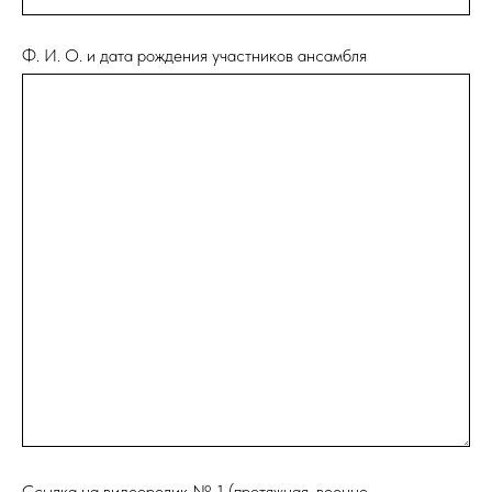
Ф. И. О. и дата рождения участников ансамбля
Ссылка на видеоролик № 1 (протяжная, военно-