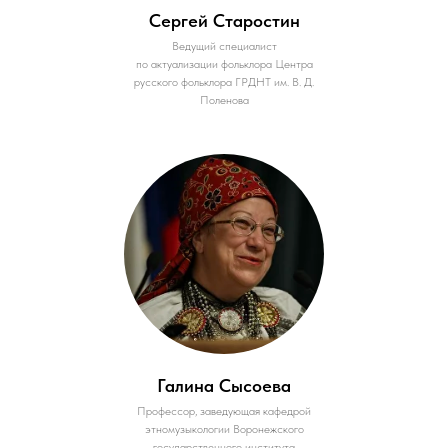
Сергей Старостин
Ведущий специалист
по актуализации фольклора Центра
русского фольклора ГРДНТ им. В. Д.
Поленова
Галина Сысоева
Профессор, заведующая кафедрой
этномузыкологии Воронежского
государственного института