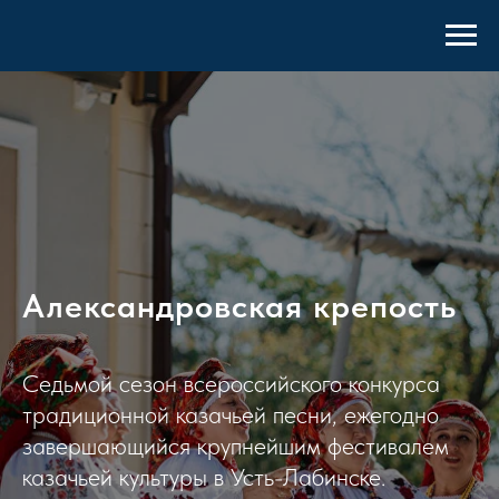
Александровская крепость
Седьмой сезон всероссийского конкурса
традиционной казачьей песни, ежегодно
завершающийся крупнейшим фестивалем
казачьей культуры в Усть-Лабинске.