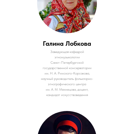
Галина Лобкова
Заведующая кафедрой
этномузыкологии
Санкт-Петербургской
государственной консерватории
им. Н. А. Римского-Корсакова,
научный руководитель фольклорно-
этнографического центра
им. А. М. Мехнецова, доцент,
кандидат искусствоведения