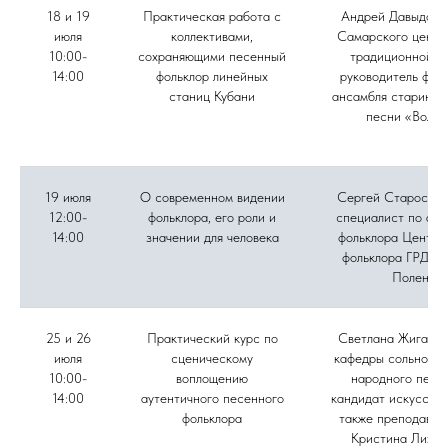
18 и 19
Практическая работа с
Андрей Давыдов, 
июля
коллективами,
Самарского центр
10:00-
сохраняющими песенный
традиционной ку
14:00
фольклор линейных
руководитель фол
станиц Кубани
ансамбля старинно
песни «Вольн
19 июля
О современном видении
Сергей Старостин
12:00-
фольклора, его роли и
специалист по акт
14:00
значении для человека
фольклора Центра
фольклора ГРДНТ 
Поленов
25 и 26
Практический курс по
Светлана Жиганов
июля
сценическому
кафедры сольного 
10:00-
воплощению
народного пени
14:00
аутентичного песенного
кандидат искусство
фольклора
также преподават
Кристина Лихов