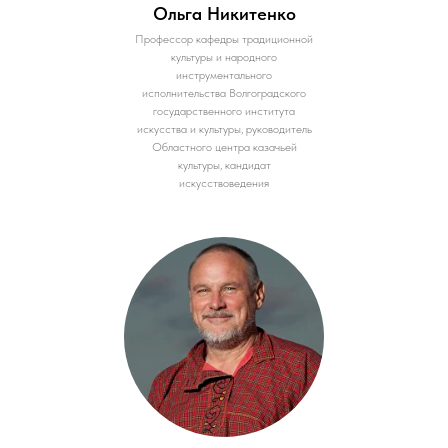
Ольга Никитенко
Профессор кафедры традиционной
культуры и народного
инструментального
исполнительства Волгоградского
государственного института
искусства и культуры, руководитель
Областного центра казачьей
культуры, кандидат
искусствоведения