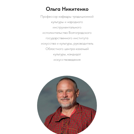
Ольга Никитенко
Профессор кафедры традиционной
культуры и народного
инструментального
исполнительства Волгоградского
государственного института
искусства и культуры, руководитель
Областного центра казачьей
культуры, кандидат
искусствоведения