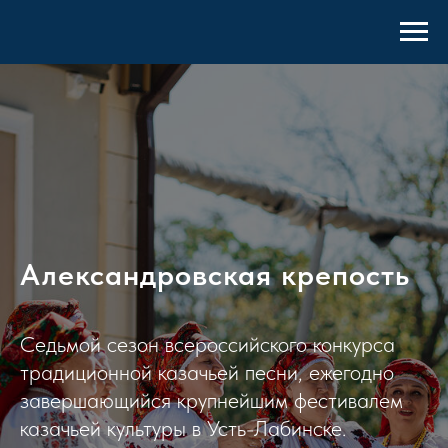
Александровская крепость
Седьмой сезон всероссийского конкурса
традиционной казачьей песни, ежегодно
завершающийся крупнейшим фестивалем
казачьей культуры в Усть-Лабинске.