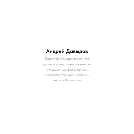
Андрей Давыдов
Директор Самарского центра
русской традиционной культуры,
руководитель фольклорного
ансамбля старинной казачьей
песни «Вольница»