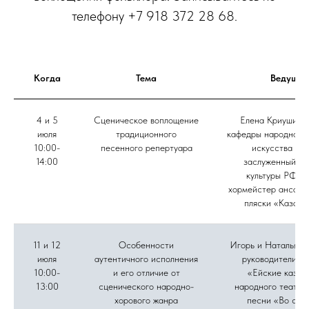
телефону +7 918 372 28 68.
Когда
Тема
Ведущие
4 и 5
Сценическое воплощение
Елена Криушина,
июля
традиционного
кафедры народного 
10:00-
песенного репертуара
искусства ВГ
14:00
заслуженный ра
культуры РФ, г
хормейстер ансамб
пляски «Казачь
11 и 12
Особенности
Игорь и Наталья Д
июля
аутентичного исполнения
руководители а
10:00-
и его отличие от
«Ейские казач
13:00
сценического народно-
народного театра
хорового жанра
песни «Во све