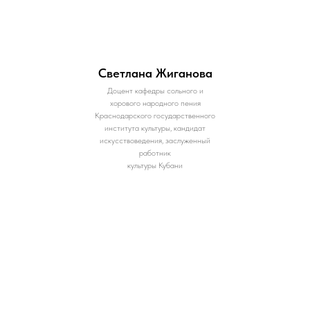
Светлана Жиганова
Доцент кафедры сольного и
хорового народного пения
Краснодарского государственного
института культуры, кандидат
искусствоведения, заслуженный
работник
культуры Кубани