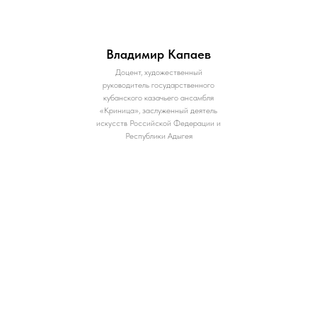
Владимир Капаев
Доцент, художественный
руководитель государственного
кубанского казачьего ансамбля
«Криница», заслуженный деятель
искусств Российской Федерации и
Республики Адыгея