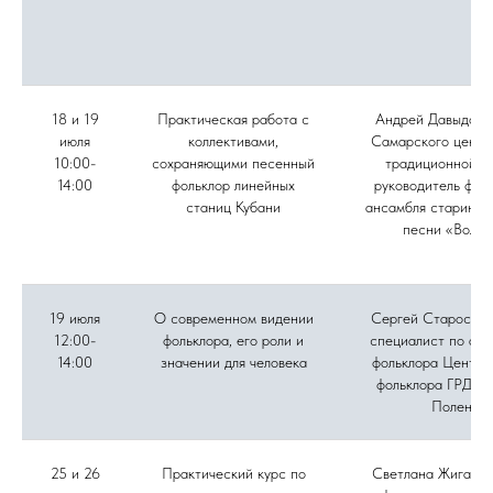
18 и 19
Практическая работа с
Андрей Давыдов, 
июля
коллективами,
Самарского центр
10:00-
сохраняющими песенный
традиционной ку
14:00
фольклор линейных
руководитель фол
станиц Кубани
ансамбля старинно
песни «Вольн
19 июля
О современном видении
Сергей Старостин
12:00-
фольклора, его роли и
специалист по акт
14:00
значении для человека
фольклора Центра
фольклора ГРДНТ 
Поленов
25 и 26
Практический курс по
Светлана Жиганов