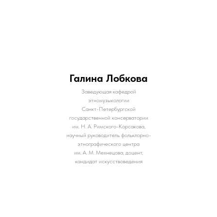
Галина Лобкова
Заведующая кафедрой
этномузыкологии
Санкт-Петербургской
государственной консерватории
им. Н. А. Римского-Корсакова,
научный руководитель фольклорно-
этнографического центра
им. А. М. Мехнецова, доцент,
кандидат искусствоведения