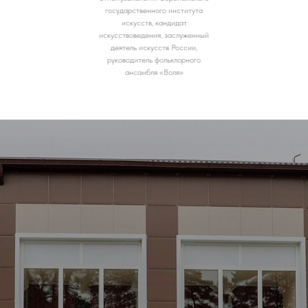
государственного института
искусств, кандидат
искусствоведения, заслуженный
деятель искусств России,
руководитель фольклорного
ансамбля «Воля»