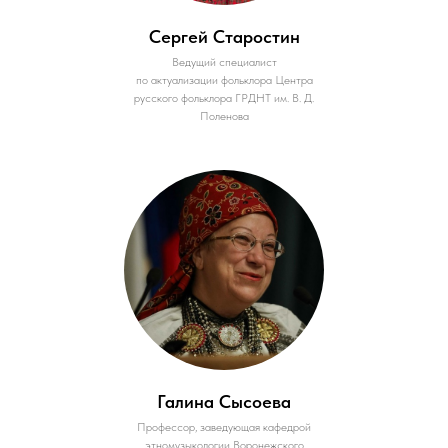
Сергей Старостин
Ведущий специалист
по актуализации фольклора Центра
русского фольклора ГРДНТ им. В. Д.
Поленова
Галина Сысоева
Профессор, заведующая кафедрой
этномузыкологии Воронежского