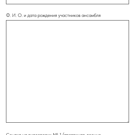
Ф. И. О. и дата рождения участников ансамбля
Ссылка на видеоролик № 1 (протяжная, военно-