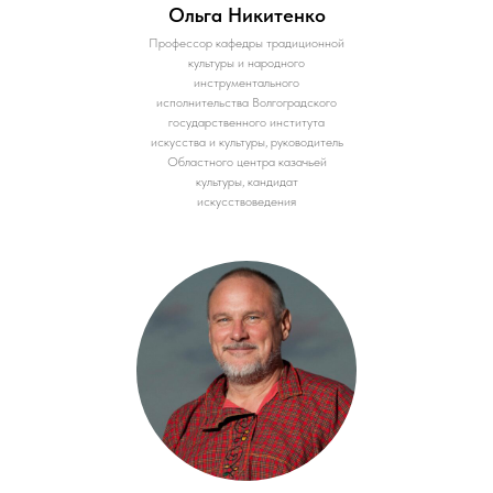
Ольга Никитенко
Профессор кафедры традиционной
культуры и народного
инструментального
исполнительства Волгоградского
государственного института
искусства и культуры, руководитель
Областного центра казачьей
культуры, кандидат
искусствоведения