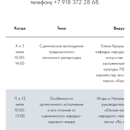
телефону +7 918 372 28 68.
Когда
Тема
Ведущие
4 и 5
Сценическое воплощение
Елена Криушина,
июля
традиционного
кафедры народного 
10:00-
песенного репертуара
искусства ВГ
14:00
заслуженный ра
культуры РФ, г
хормейстер ансамб
пляски «Казачь
11 и 12
Особенности
Игорь и Наталья Д
июля
аутентичного исполнения
руководители а
10:00-
и его отличие от
«Ейские казач
13:00
сценического народно-
народного театра
хорового жанра
песни «Во све