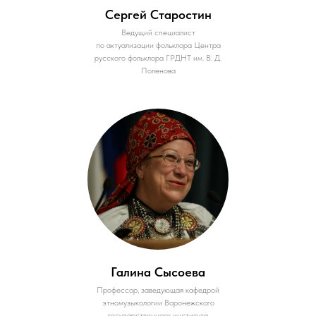
Сергей Старостин
Ведущий специалист
по актуализации фольклора Центра
русского фольклора ГРДНТ им. В. Д.
Поленова
Галина Сысоева
Профессор, заведующая кафедрой
этномузыкологии Воронежского
государственного института