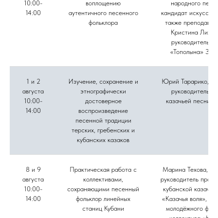
10:00-
воплощению
народного пени
14:00
аутентичного песенного
кандидат искусство
фольклора
также преподават
Кристина Лихов
руководитель а
«Тополына» Зоя
1 и 2
Изучение, сохранение и
Юрий Тарарико, му
августа
этнографически
руководитель а
10:00-
достоверное
казачьей песни «
14:00
воспроизведение
песенной традиции
терских, гребенских и
кубанских казаков
8 и 9
Практическая работа с
Марина Техова, фо
августа
коллективами,
руководитель проек
10:00-
сохраняющими песенный
кубанской казачье
14:00
фольклор линейных
«Казачья воля», ру
станиц Кубани
молодёжного фоль