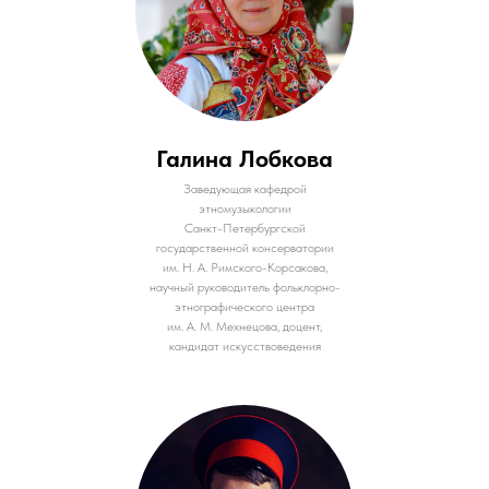
Галина Лобкова
Заведующая кафедрой
этномузыкологии
Санкт-Петербургской
государственной консерватории
им. Н. А. Римского-Корсакова,
научный руководитель фольклорно-
этнографического центра
им. А. М. Мехнецова, доцент,
кандидат искусствоведения