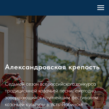
Александровская крепость
Седьмой сезон всероссийского конкурса
традиционной казачьей песни, ежегодно
завершающийся крупнейшим фестивалем
казачьей культуры в Усть-Лабинске.