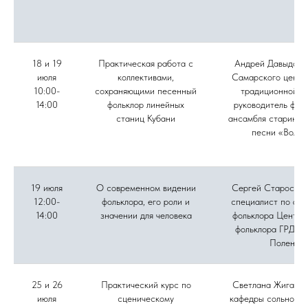
18 и 19
Практическая работа с
Андрей Давыдов, 
июля
коллективами,
Самарского центр
10:00-
сохраняющими песенный
традиционной ку
14:00
фольклор линейных
руководитель фол
станиц Кубани
ансамбля старинно
песни «Вольн
19 июля
О современном видении
Сергей Старостин
12:00-
фольклора, его роли и
специалист по акт
14:00
значении для человека
фольклора Центра
фольклора ГРДНТ 
Поленов
25 и 26
Практический курс по
Светлана Жиганов
июля
сценическому
кафедры сольного 