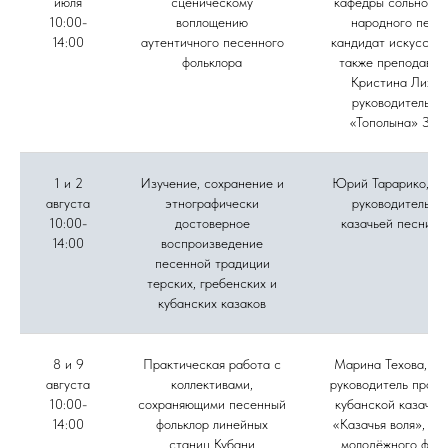
июля
сценическому
кафедры сольного 
10:00-
воплощению
народного пени
14:00
аутентичного песенного
кандидат искусство
фольклора
также преподават
Кристина Лихов
руководитель а
«Тополына» Зоя
1 и 2
Изучение, сохранение и
Юрий Тарарико, му
августа
этнографически
руководитель а
10:00-
достоверное
казачьей песни «
14:00
воспроизведение
песенной традиции
терских, гребенских и
кубанских казаков
8 и 9
Практическая работа с
Марина Техова, фо
августа
коллективами,
руководитель проек
10:00-
сохраняющими песенный
кубанской казачье
14:00
фольклор линейных
«Казачья воля», ру
станиц Кубани
молодёжного фоль