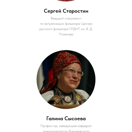
Сергей Старостин
Ведущий специалист
по актуализации фольклора Центра
русского фольклора ГРДНТ им. В. Д.
Поленова
Галина Сысоева
Профессор, заведующая кафедрой
этномузыкологии Воронежского