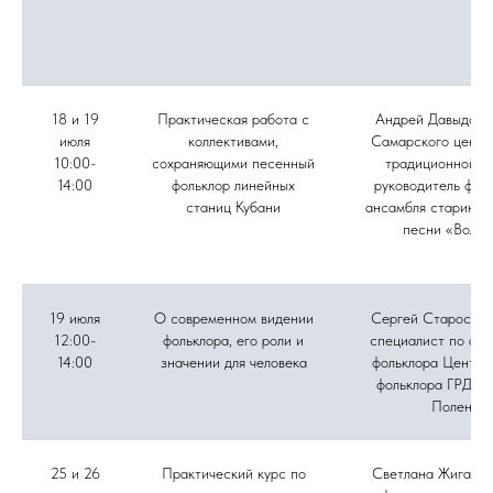
18 и 19
Практическая работа с
Андрей Давыдов, 
июля
коллективами,
Самарского центр
10:00-
сохраняющими песенный
традиционной ку
14:00
фольклор линейных
руководитель фол
станиц Кубани
ансамбля старинно
песни «Вольн
19 июля
О современном видении
Сергей Старостин
12:00-
фольклора, его роли и
специалист по акт
14:00
значении для человека
фольклора Центра
фольклора ГРДНТ 
Поленов
25 и 26
Практический курс по
Светлана Жиганов