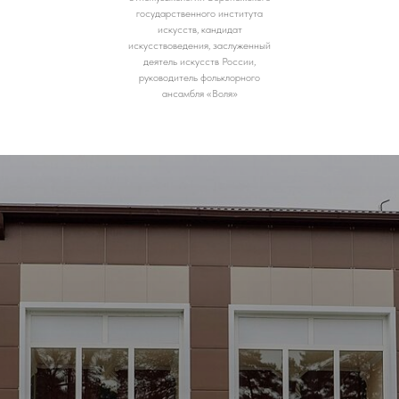
государственного института
искусств, кандидат
искусствоведения, заслуженный
деятель искусств России,
руководитель фольклорного
ансамбля «Воля»