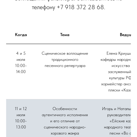
телефону +7 918 372 28 68.
Когда
Тема
Ведущие
4 и 5
Сценическое воплощение
Елена Криушина,
июля
традиционного
кафедры народного 
10:00-
песенного репертуара
искусства ВГ
14:00
заслуженный ра
культуры РФ, г
хормейстер ансамб
пляски «Казачь
11 и 12
Особенности
Игорь и Наталья Д
июля
аутентичного исполнения
руководители а
10:00-
и его отличие от
«Ейские казач
13:00
сценического народно-
народного театра
хорового жанра
песни «Во све