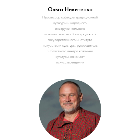
Ольга Никитенко
Профессор кафедры традиционной
культуры и народного
инструментального
исполнительства Волгоградского
государственного института
искусства и культуры, руководитель
Областного центра казачьей
культуры, кандидат
искусствоведения