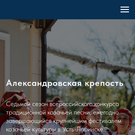
Александровская крепость
Седьмой сезон всероссийского конкурса
традиционной казачьей песни, ежегодно
завершающийся крупнейшим фестивалем
казачьей культуры в Усть-Лабинске.