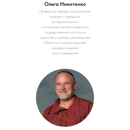
Ольга Никитенко
Профессор кафедры традиционной
культуры и народного
инструментального
исполнительства Волгоградского
государственного института
искусства и культуры, руководитель
Областного центра казачьей
культуры, кандидат
искусствоведения