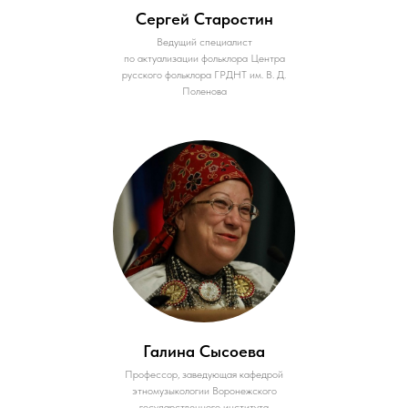
Сергей Старостин
Ведущий специалист
по актуализации фольклора Центра
русского фольклора ГРДНТ им. В. Д.
Поленова
Галина Сысоева
Профессор, заведующая кафедрой
этномузыкологии Воронежского
государственного института