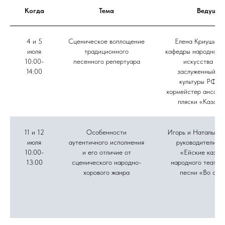
Когда
Тема
Ведущие
4 и 5
Сценическое воплощение
Елена Криушина,
июля
традиционного
кафедры народного 
10:00-
песенного репертуара
искусства ВГ
14:00
заслуженный ра
культуры РФ, г
хормейстер ансамб
пляски «Казачь
11 и 12
Особенности
Игорь и Наталья Д
июля
аутентичного исполнения
руководители а
10:00-
и его отличие от
«Ейские казач
13:00
сценического народно-
народного театра
хорового жанра
песни «Во све