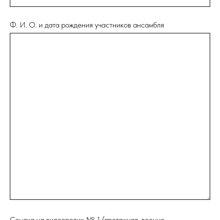
Ф. И. О. и дата рождения участников ансамбля
Ссылка на видеоролик № 1 (протяжная, военно-