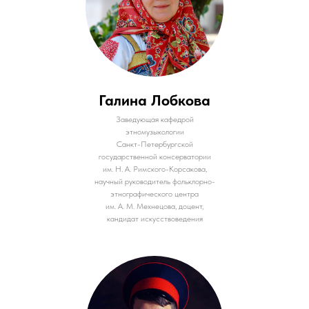
Галина Лобкова
Заведующая кафедрой
этномузыкологии
Санкт-Петербургской
государственной консерватории
им. Н. А. Римского-Корсакова,
научный руководитель фольклорно-
этнографического центра
им. А. М. Мехнецова, доцент,
кандидат искусствоведения