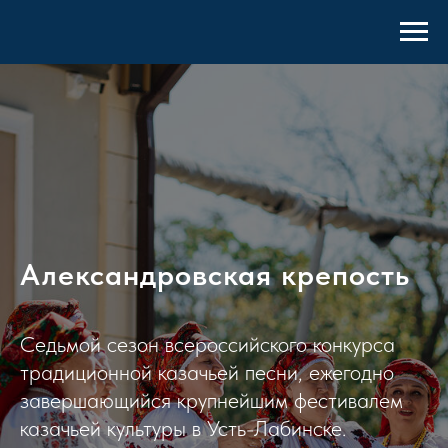
Александровская крепость
Седьмой сезон всероссийского конкурса
традиционной казачьей песни, ежегодно
завершающийся крупнейшим фестивалем
казачьей культуры в Усть-Лабинске.