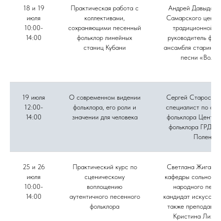
18 и 19
Практическая работа с
Андрей Давыдов, 
июля
коллективами,
Самарского центр
10:00-
сохраняющими песенный
традиционной ку
14:00
фольклор линейных
руководитель фол
станиц Кубани
ансамбля старинно
песни «Вольн
19 июля
О современном видении
Сергей Старостин
12:00-
фольклора, его роли и
специалист по акт
14:00
значении для человека
фольклора Центра
фольклора ГРДНТ 
Поленов
25 и 26
Практический курс по
Светлана Жиганов
июля
сценическому
кафедры сольного 
10:00-
воплощению
народного пени
14:00
аутентичного песенного
кандидат искусство
фольклора
также преподават
Кристина Лихов