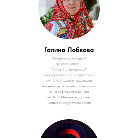
Галина Лобкова
Заведующая кафедрой
этномузыкологии
Санкт-Петербургской
государственной консерватории
им. Н. А. Римского-Корсакова,
научный руководитель фольклорно-
этнографического центра
им. А. М. Мехнецова, доцент,
кандидат искусствоведения