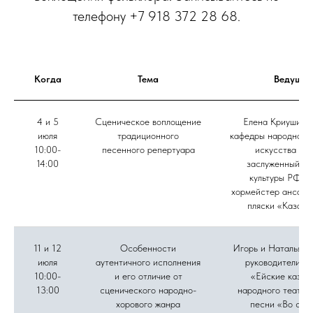
телефону +7 918 372 28 68.
Когда
Тема
Ведущие
4 и 5
Сценическое воплощение
Елена Криушина,
июля
традиционного
кафедры народного 
10:00-
песенного репертуара
искусства ВГ
14:00
заслуженный ра
культуры РФ, г
хормейстер ансамб
пляски «Казачь
11 и 12
Особенности
Игорь и Наталья Д
июля
аутентичного исполнения
руководители а
10:00-
и его отличие от
«Ейские казач
13:00
сценического народно-
народного театра
хорового жанра
песни «Во све