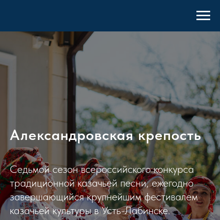
Александровская крепость
Седьмой сезон всероссийского конкурса
традиционной казачьей песни, ежегодно
завершающийся крупнейшим фестивалем
казачьей культуры в Усть-Лабинске.