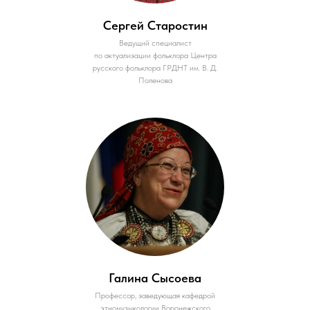
Сергей Старостин
Ведущий специалист
по актуализации фольклора Центра
русского фольклора ГРДНТ им. В. Д.
Поленова
Галина Сысоева
Профессор, заведующая кафедрой
этномузыкологии Воронежского