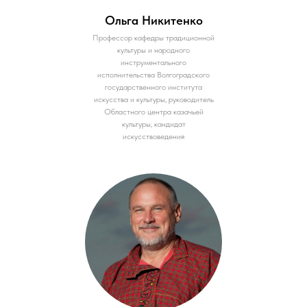
Ольга Никитенко
Профессор кафедры традиционной
культуры и народного
инструментального
исполнительства Волгоградского
государственного института
искусства и культуры, руководитель
Областного центра казачьей
культуры, кандидат
искусствоведения