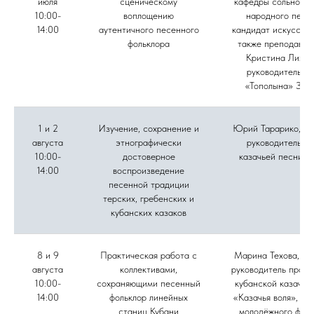
июля
сценическому
кафедры сольного 
10:00-
воплощению
народного пени
14:00
аутентичного песенного
кандидат искусство
фольклора
также преподават
Кристина Лихов
руководитель а
«Тополына» Зоя
1 и 2
Изучение, сохранение и
Юрий Тарарико, му
августа
этнографически
руководитель а
10:00-
достоверное
казачьей песни «
14:00
воспроизведение
песенной традиции
терских, гребенских и
кубанских казаков
8 и 9
Практическая работа с
Марина Техова, фо
августа
коллективами,
руководитель проек
10:00-
сохраняющими песенный
кубанской казачье
14:00
фольклор линейных
«Казачья воля», ру
станиц Кубани
молодёжного фоль