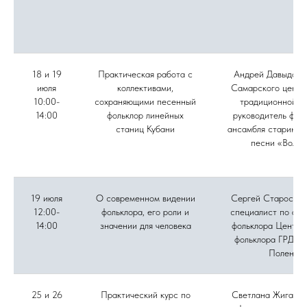
18 и 19
Практическая работа с
Андрей Давыдов, 
июля
коллективами,
Самарского центр
10:00-
сохраняющими песенный
традиционной ку
14:00
фольклор линейных
руководитель фол
станиц Кубани
ансамбля старинно
песни «Вольн
19 июля
О современном видении
Сергей Старостин
12:00-
фольклора, его роли и
специалист по акт
14:00
значении для человека
фольклора Центра
фольклора ГРДНТ 
Поленов
25 и 26
Практический курс по
Светлана Жиганов