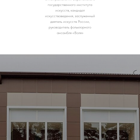
государственного института
искусств, кандидат
искусствоведения, заслуженный
деятель искусств России,
руководитель фольклорного
ансамбля «Воля»