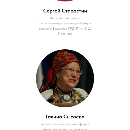
Сергей Старостин
Ведущий специалист
по актуализации фольклора Центра
русского фольклора ГРДНТ им. В. Д.
Поленова
Галина Сысоева
Профессор, заведующая кафедрой
этномузыкологии Воронежского