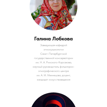
Галина Лобкова
Заведующая кафедрой
этномузыкологии
Санкт-Петербургской
государственной консерватории
им. Н. А. Римского-Корсакова,
научный руководитель фольклорно-
этнографического центра
им. А. М. Мехнецова, доцент,
кандидат искусствоведения