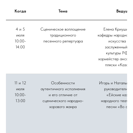
Когда
Тема
Ведущие
4 и 5
Сценическое воплощение
Елена Криушина,
июля
традиционного
кафедры народного 
10:00-
песенного репертуара
искусства ВГ
14:00
заслуженный ра
культуры РФ, г
хормейстер ансамб
пляски «Казачь
11 и 12
Особенности
Игорь и Наталья Д
июля
аутентичного исполнения
руководители а
10:00-
и его отличие от
«Ейские казач
13:00
сценического народно-
народного театра
хорового жанра
песни «Во све