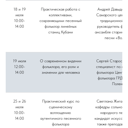
18 и 19
Практическая работа с
Андрей Давыдов, 
июля
коллективами,
Самарского центр
10:00-
сохраняющими песенный
традиционной ку
14:00
фольклор линейных
руководитель фол
станиц Кубани
ансамбля старинно
песни «Вольн
19 июля
О современном видении
Сергей Старостин
12:00-
фольклора, его роли и
специалист по акт
14:00
значении для человека
фольклора Центра
фольклора ГРДНТ 
Поленов
25 и 26
Практический курс по
Светлана Жиганов
июля
сценическому
кафедры сольного 
10:00-
воплощению
народного пени
14:00
аутентичного песенного
кандидат искусство
фольклора
также преподават