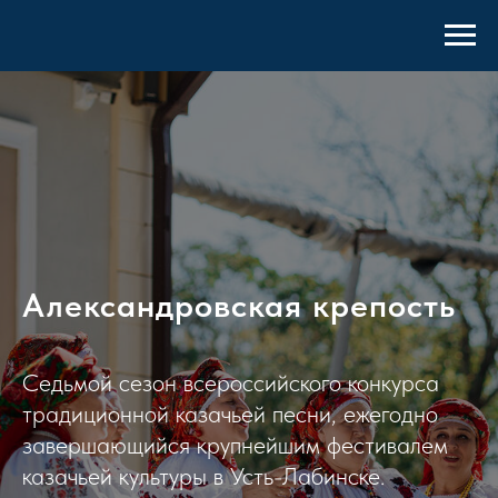
Александровская крепость
Седьмой сезон всероссийского конкурса
традиционной казачьей песни, ежегодно
завершающийся крупнейшим фестивалем
казачьей культуры в Усть-Лабинске.