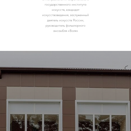
государственного института
искусств, кандидат
искусствоведения, заслуженный
деятель искусств России,
руководитель фольклорного
ансамбля «Воля»