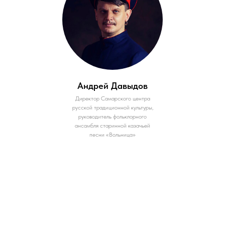
Андрей Давыдов
Директор Самарского центра
русской традиционной культуры,
руководитель фольклорного
ансамбля старинной казачьей
песни «Вольница»