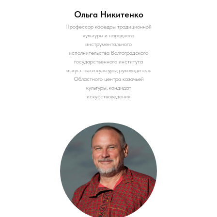
Ольга Никитенко
Профессор кафедры традиционной
культуры и народного
инструментального
исполнительства Волгоградского
государственного института
искусства и культуры, руководитель
Областного центра казачьей
культуры, кандидат
искусствоведения