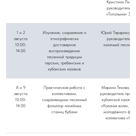
Кристина Лихов
руководитель а
«Тополына» Зоя
1 и 2
Изучение, сохранение и
Юрий Тарарико, му
августа
этнографически
руководитель а
10:00-
достоверное
казачьей песни «
14:00
воспроизведение
песенной традиции
терских, гребенских и
кубанских казаков
8 и 9
Практическая работа с
Марина Техова, фо
августа
коллективами,
руководитель проек
10:00-
сохраняющими песенный
кубанской казачье
14:00
фольклор линейных
«Казачья воля», ру
станиц Кубани
молодёжного фоль
коллектива «Нов