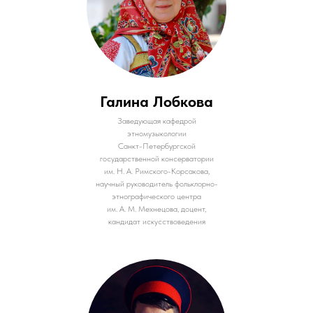
Галина Лобкова
Заведующая кафедрой
этномузыкологии
Санкт-Петербургской
государственной консерватории
им. Н. А. Римского-Корсакова,
научный руководитель фольклорно-
этнографического центра
им. А. М. Мехнецова, доцент,
кандидат искусствоведения