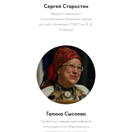
Сергей Старостин
Ведущий специалист
по актуализации фольклора Центра
русского фольклора ГРДНТ им. В. Д.
Поленова
Галина Сысоева
Профессор, заведующая кафедрой
этномузыкологии Воронежского
государственного института