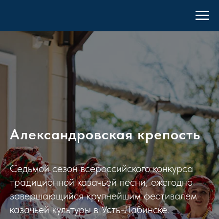
Александровская крепость
Седьмой сезон всероссийского конкурса
традиционной казачьей песни, ежегодно
завершающийся крупнейшим фестивалем
казачьей культуры в Усть-Лабинске.