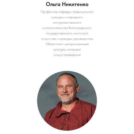
Ольга Никитенко
Профессор кафедры традиционной
культуры и народного
инструментального
исполнительства Волгоградского
государственного института
искусства и культуры, руководитель
Областного центра казачьей
культуры, кандидат
искусствоведения