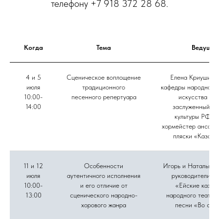
телефону +7 918 372 28 68.
Когда
Тема
Ведущие
4 и 5
Сценическое воплощение
Елена Криушина,
июля
традиционного
кафедры народного 
10:00-
песенного репертуара
искусства ВГ
14:00
заслуженный ра
культуры РФ, г
хормейстер ансамб
пляски «Казачь
11 и 12
Особенности
Игорь и Наталья Д
июля
аутентичного исполнения
руководители а
10:00-
и его отличие от
«Ейские казач
13:00
сценического народно-
народного театра
хорового жанра
песни «Во све