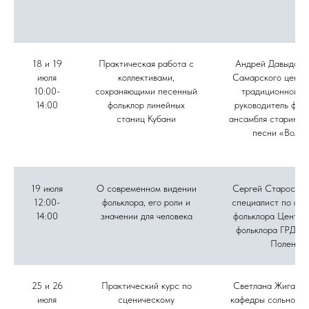
18 и 19
Практическая работа с
Андрей Давыдов, 
июля
коллективами,
Самарского центр
10:00-
сохраняющими песенный
традиционной ку
14:00
фольклор линейных
руководитель фол
станиц Кубани
ансамбля старинно
песни «Вольн
19 июля
О современном видении
Сергей Старостин
12:00-
фольклора, его роли и
специалист по акт
14:00
значении для человека
фольклора Центра
фольклора ГРДНТ 
Поленов
25 и 26
Практический курс по
Светлана Жиганов
июля
сценическому
кафедры сольного 