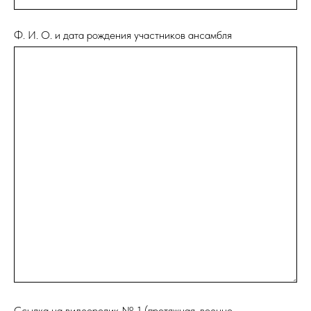
Ф. И. О. и дата рождения участников ансамбля
Ссылка на видеоролик № 1 (протяжная, военно-