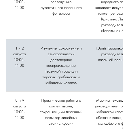
10:00-
воплощению
народного пени
14:00
аутентичного песенного
кандидат искусство
фольклора
также преподават
Кристина Лихов
руководитель а
«Тополына» Зоя
1 и 2
Изучение, сохранение и
Юрий Тарарико, му
августа
этнографически
руководитель а
10:00-
достоверное
казачьей песни «
14:00
воспроизведение
песенной традиции
терских, гребенских и
кубанских казаков
8 и 9
Практическая работа с
Марина Техова, фо
августа
коллективами,
руководитель проек
10:00-
сохраняющими песенный
кубанской казачье
14:00
фольклор линейных
«Казачья воля», ру
станиц Кубани
молодёжного фоль