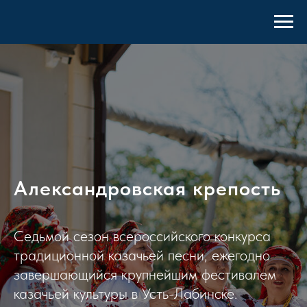
Александровская крепость
Седьмой сезон всероссийского конкурса
традиционной казачьей песни, ежегодно
завершающийся крупнейшим фестивалем
казачьей культуры в Усть-Лабинске.