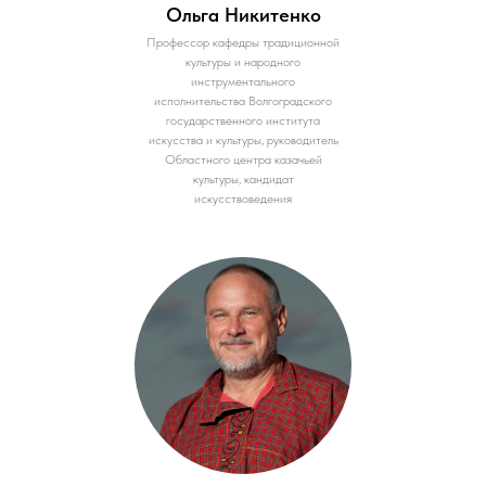
Ольга Никитенко
Профессор кафедры традиционной
культуры и народного
инструментального
исполнительства Волгоградского
государственного института
искусства и культуры, руководитель
Областного центра казачьей
культуры, кандидат
искусствоведения