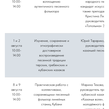
10:00-
воплощению
народного пени
14:00
аутентичного песенного
кандидат искусство
фольклора
также преподават
Кристина Лихов
руководитель а
«Тополына» Зоя
1 и 2
Изучение, сохранение и
Юрий Тарарико, му
августа
этнографически
руководитель а
10:00-
достоверное
казачьей песни «
14:00
воспроизведение
песенной традиции
терских, гребенских и
кубанских казаков
8 и 9
Практическая работа с
Марина Техова, фо
августа
коллективами,
руководитель проек
10:00-
сохраняющими песенный
кубанской казачье
14:00
фольклор линейных
«Казачья воля», ру
станиц Кубани
молодёжного фоль