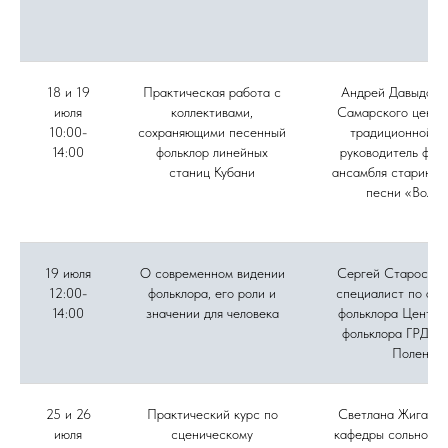
18 и 19
Практическая работа с
Андрей Давыдов, 
июля
коллективами,
Самарского центр
10:00-
сохраняющими песенный
традиционной ку
14:00
фольклор линейных
руководитель фол
станиц Кубани
ансамбля старинно
песни «Вольн
19 июля
О современном видении
Сергей Старостин
12:00-
фольклора, его роли и
специалист по акт
14:00
значении для человека
фольклора Центра
фольклора ГРДНТ 
Поленов
25 и 26
Практический курс по
Светлана Жиганов
июля
сценическому
кафедры сольного 