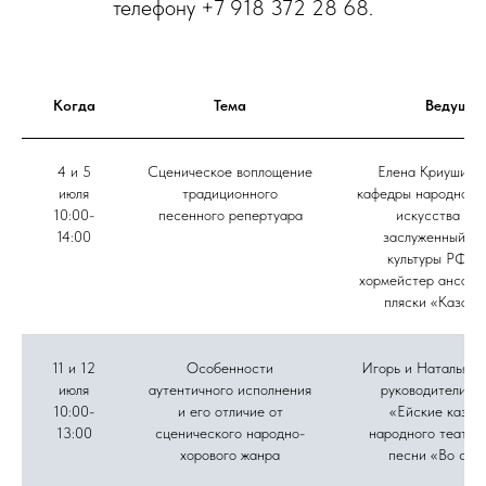
телефону +7 918 372 28 68.
Когда
Тема
Ведущие
4 и 5
Сценическое воплощение
Елена Криушина,
июля
традиционного
кафедры народного 
10:00-
песенного репертуара
искусства ВГ
14:00
заслуженный ра
культуры РФ, г
хормейстер ансамб
пляски «Казачь
11 и 12
Особенности
Игорь и Наталья Д
июля
аутентичного исполнения
руководители а
10:00-
и его отличие от
«Ейские казач
13:00
сценического народно-
народного театра
хорового жанра
песни «Во све