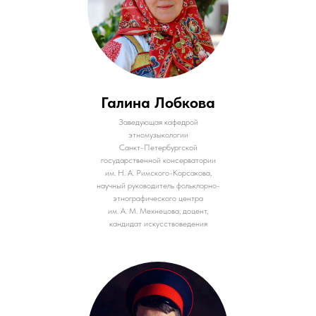
Галина Лобкова
Заведующая кафедрой
этномузыкологии
Санкт-Петербургской
государственной консерватории
им. Н. А. Римского-Корсакова,
научный руководитель фольклорно-
этнографического центра
им. А. М. Мехнецова, доцент,
кандидат искусствоведения