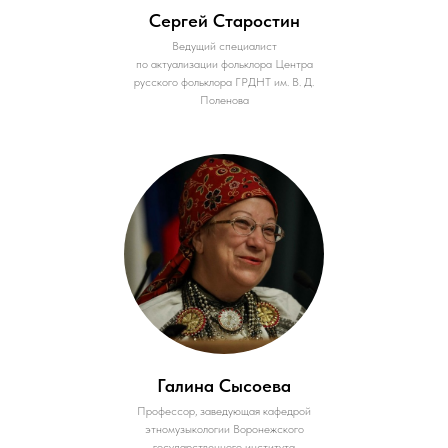
Сергей Старостин
Ведущий специалист
по актуализации фольклора Центра
русского фольклора ГРДНТ им. В. Д.
Поленова
Галина Сысоева
Профессор, заведующая кафедрой
этномузыкологии Воронежского
государственного института