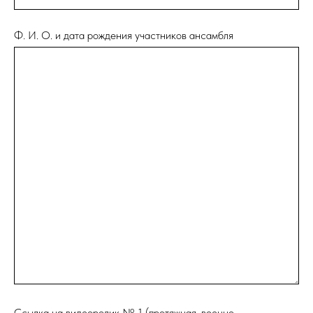
Ф. И. О. и дата рождения участников ансамбля
Ссылка на видеоролик № 1 (протяжная, военно-