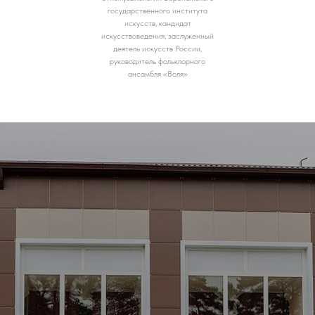
государственного института
искусств, кандидат
искусствоведения, заслуженный
деятель искусств России,
руководитель фольклорного
ансамбля «Воля»