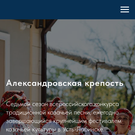
Александровская крепость
Седьмой сезон всероссийского конкурса
традиционной казачьей песни, ежегодно
завершающийся крупнейшим фестивалем
казачьей культуры в Усть-Лабинске.