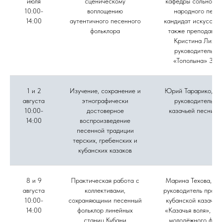
июля
сценическому
кафедры сольного 
10:00-
воплощению
народного пени
14:00
аутентичного песенного
кандидат искусство
фольклора
также преподават
Кристина Лихов
руководитель а
«Тополына» Зоя
1 и 2
Изучение, сохранение и
Юрий Тарарико, му
августа
этнографически
руководитель а
10:00-
достоверное
казачьей песни «
14:00
воспроизведение
песенной традиции
терских, гребенских и
кубанских казаков
8 и 9
Практическая работа с
Марина Техова, фо
августа
коллективами,
руководитель проек
10:00-
сохраняющими песенный
кубанской казачье
14:00
фольклор линейных
«Казачья воля», ру
станиц Кубани
молодёжного фоль