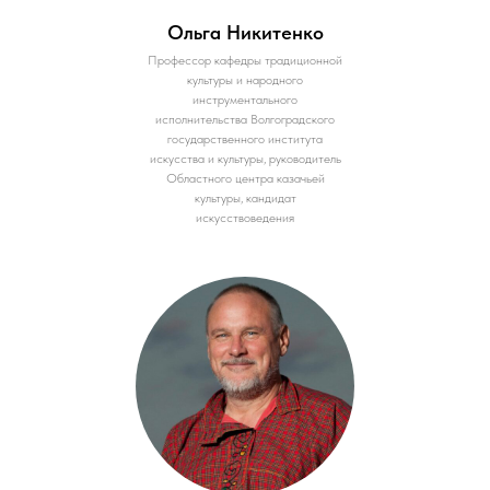
Ольга Никитенко
Профессор кафедры традиционной
культуры и народного
инструментального
исполнительства Волгоградского
государственного института
искусства и культуры, руководитель
Областного центра казачьей
культуры, кандидат
искусствоведения