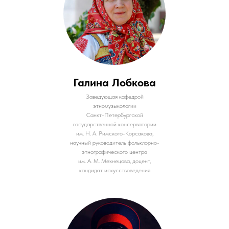
Галина Лобкова
Заведующая кафедрой
этномузыкологии
Санкт-Петербургской
государственной консерватории
им. Н. А. Римского-Корсакова,
научный руководитель фольклорно-
этнографического центра
им. А. М. Мехнецова, доцент,
кандидат искусствоведения