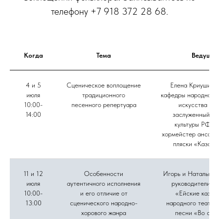
телефону +7 918 372 28 68.
Когда
Тема
Ведущие
4 и 5
Сценическое воплощение
Елена Криушина,
июля
традиционного
кафедры народного 
10:00-
песенного репертуара
искусства ВГ
14:00
заслуженный ра
культуры РФ, г
хормейстер ансамб
пляски «Казачь
11 и 12
Особенности
Игорь и Наталья Д
июля
аутентичного исполнения
руководители а
10:00-
и его отличие от
«Ейские казач
13:00
сценического народно-
народного театра
хорового жанра
песни «Во све