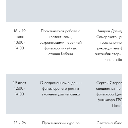
18 и 19
Практическая работа с
Андрей Давыдов, 
июля
коллективами,
Самарского центр
10:00-
сохраняющими песенный
традиционной ку
14:00
фольклор линейных
руководитель фол
станиц Кубани
ансамбля старинно
песни «Вольн
19 июля
О современном видении
Сергей Старостин
12:00-
фольклора, его роли и
специалист по акт
14:00
значении для человека
фольклора Центра
фольклора ГРДНТ 
Поленов
25 и 26
Практический курс по
Светлана Жиганов