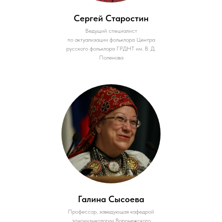
Сергей Старостин
Ведущий специалист
по актуализации фольклора Центра
русского фольклора ГРДНТ им. В. Д.
Поленова
Галина Сысоева
Профессор, заведующая кафедрой
этномузыкологии Воронежского