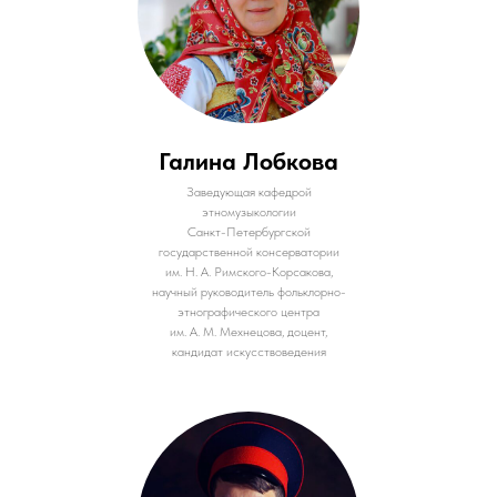
Галина Лобкова
Заведующая кафедрой
этномузыкологии
Санкт-Петербургской
государственной консерватории
им. Н. А. Римского-Корсакова,
научный руководитель фольклорно-
этнографического центра
им. А. М. Мехнецова, доцент,
кандидат искусствоведения