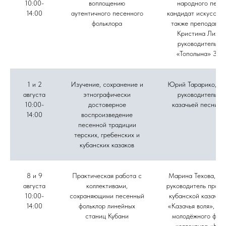
10:00-
воплощению
народного пени
14:00
аутентичного песенного
кандидат искусство
фольклора
также преподават
Кристина Лихов
руководитель а
«Тополына» Зоя
1 и 2
Изучение, сохранение и
Юрий Тарарико, му
августа
этнографически
руководитель а
10:00-
достоверное
казачьей песни «
14:00
воспроизведение
песенной традиции
терских, гребенских и
кубанских казаков
8 и 9
Практическая работа с
Марина Техова, фо
августа
коллективами,
руководитель проек
10:00-
сохраняющими песенный
кубанской казачье
14:00
фольклор линейных
«Казачья воля», ру
станиц Кубани
молодёжного фоль