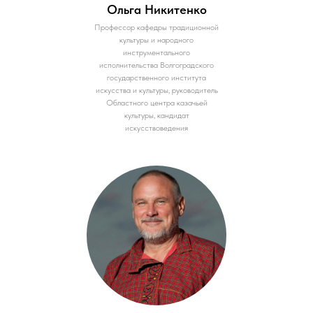
Ольга Никитенко
Профессор кафедры традиционной
культуры и народного
инструментального
исполнительства Волгоградского
государственного института
искусства и культуры, руководитель
Областного центра казачьей
культуры, кандидат
искусствоведения