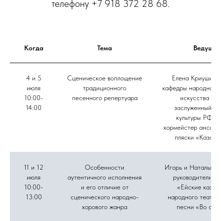
телефону +7 918 372 28 68.
Когда
Тема
Ведущие
4 и 5
Сценическое воплощение
Елена Криушина,
июля
традиционного
кафедры народного 
10:00-
песенного репертуара
искусства ВГ
14:00
заслуженный ра
культуры РФ, г
хормейстер ансамб
пляски «Казачь
11 и 12
Особенности
Игорь и Наталья Д
июля
аутентичного исполнения
руководители а
10:00-
и его отличие от
«Ейские казач
13:00
сценического народно-
народного театра
хорового жанра
песни «Во све