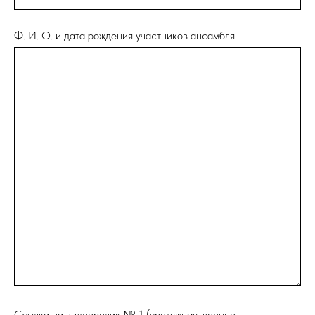
Ф. И. О. и дата рождения участников ансамбля
Ссылка на видеоролик № 1 (протяжная, военно-