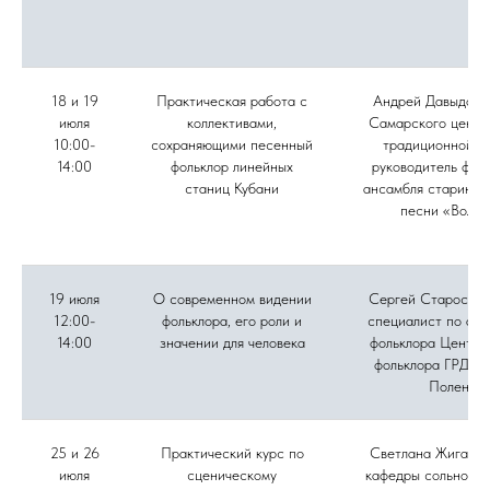
18 и 19
Практическая работа с
Андрей Давыдов, 
июля
коллективами,
Самарского центр
10:00-
сохраняющими песенный
традиционной ку
14:00
фольклор линейных
руководитель фол
станиц Кубани
ансамбля старинно
песни «Вольн
19 июля
О современном видении
Сергей Старостин
12:00-
фольклора, его роли и
специалист по акт
14:00
значении для человека
фольклора Центра
фольклора ГРДНТ 
Поленов
25 и 26
Практический курс по
Светлана Жиганов
июля
сценическому
кафедры сольного 