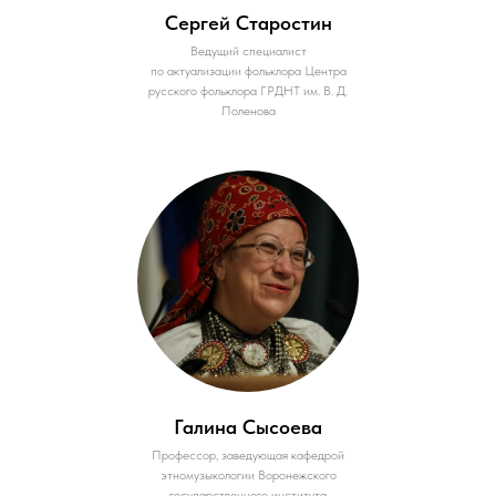
Сергей Старостин
Ведущий специалист
по актуализации фольклора Центра
русского фольклора ГРДНТ им. В. Д.
Поленова
Галина Сысоева
Профессор, заведующая кафедрой
этномузыкологии Воронежского
государственного института