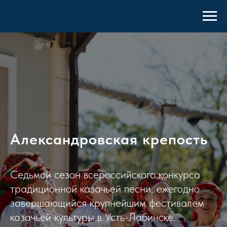
Александровская крепость
Седьмой сезон всероссийского конкурса
традиционной казачьей песни, ежегодно
завершающийся крупнейшим фестивалем
казачьей культуры в Усть-Лабинске.