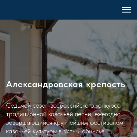
Александровская крепость
Седьмой сезон всероссийского конкурса
традиционной казачьей песни, ежегодно
завершающийся крупнейшим фестивалем
казачьей культуры в Усть-Лабинске.