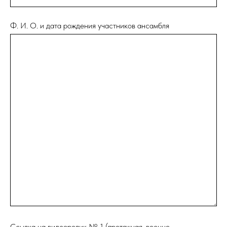
Ф. И. О. и дата рождения участников ансамбля
Ссылка на видеоролик № 1 (протяжная, военно-