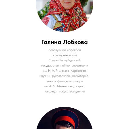
Галина Лобкова
Заведующая кафедрой
этномузыкологии
Санкт-Петербургской
государственной консерватории
им. Н. А. Римского-Корсакова,
научный руководитель фольклорно-
этнографического центра
им. А. М. Мехнецова, доцент,
кандидат искусствоведения