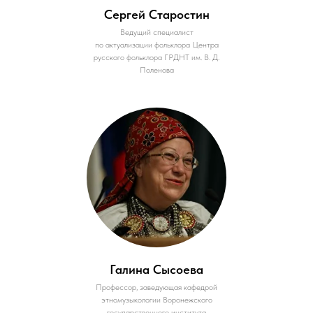
Сергей Старостин
Ведущий специалист
по актуализации фольклора Центра
русского фольклора ГРДНТ им. В. Д.
Поленова
Галина Сысоева
Профессор, заведующая кафедрой
этномузыкологии Воронежского
государственного института