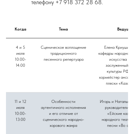
телефону +7 918 372 28 68.
Когда
Тема
Ведущие
4 и 5
Сценическое воплощение
Елена Криушина,
июля
традиционного
кафедры народного 
10:00-
песенного репертуара
искусства ВГ
14:00
заслуженный ра
культуры РФ, г
хормейстер ансамб
пляски «Казачь
11 и 12
Особенности
Игорь и Наталья Д
июля
аутентичного исполнения
руководители а
10:00-
и его отличие от
«Ейские казач
13:00
сценического народно-
народного театра
хорового жанра
песни «Во све