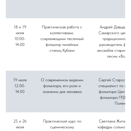
18 и 19
Практическая работа с
Андрей Давыдов, 
июля
коллективами,
Самарского центр
10:00-
сохраняющими песенный
традиционной ку
14:00
фольклор линейных
руководитель фол
станиц Кубани
ансамбля старинно
песни «Вольн
19 июля
О современном видении
Сергей Старостин
12:00-
фольклора, его роли и
специалист по акт
14:00
значении для человека
фольклора Центра
фольклора ГРДНТ 
Поленов
25 и 26
Практический курс по
Светлана Жиганов
июля
сценическому
кафедры сольного 