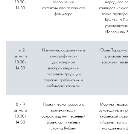
10:00-
воплощению
народного пени
14:00
аутентичного песенного
кандидат искусство
фольклора
также преподават
Кристина Лихов
руководитель а
«Тополына» Зоя
1 и 2
Изучение, сохранение и
Юрий Тарарико, му
августа
этнографически
руководитель а
10:00-
достоверное
казачьей песни «
14:00
воспроизведение
песенной традиции
терских, гребенских и
кубанских казаков
8 и 9
Практическая работа с
Марина Техова, фо
августа
коллективами,
руководитель проек
10:00-
сохраняющими песенный
кубанской казачье
14:00
фольклор линейных
«Казачья воля», ру
станиц Кубани
молодёжного фоль