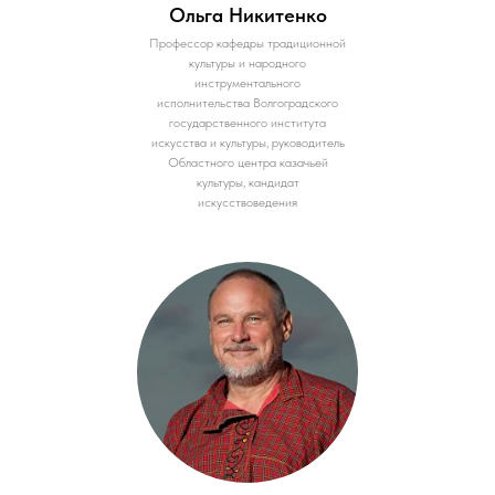
Ольга Никитенко
Профессор кафедры традиционной
культуры и народного
инструментального
исполнительства Волгоградского
государственного института
искусства и культуры, руководитель
Областного центра казачьей
культуры, кандидат
искусствоведения