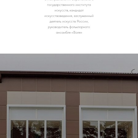
государственного института
искусств, кандидат
искусствоведения, заслуженный
деятель искусств России,
руководитель фольклорного
ансамбля «Воля»