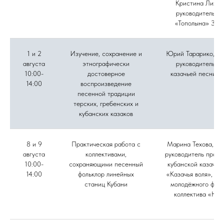
Кристина Лихов
руководитель а
«Тополына» Зоя
1 и 2
Изучение, сохранение и
Юрий Тарарико, му
августа
этнографически
руководитель а
10:00-
достоверное
казачьей песни «
14:00
воспроизведение
песенной традиции
терских, гребенских и
кубанских казаков
8 и 9
Практическая работа с
Марина Техова, фо
августа
коллективами,
руководитель проек
10:00-
сохраняющими песенный
кубанской казачье
14:00
фольклор линейных
«Казачья воля», ру
станиц Кубани
молодёжного фоль
коллектива «Нов