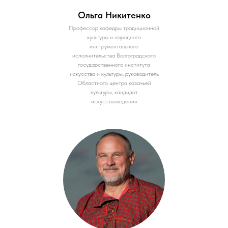
Ольга Никитенко
Профессор кафедры традиционной
культуры и народного
инструментального
исполнительства Волгоградского
государственного института
искусства и культуры, руководитель
Областного центра казачьей
культуры, кандидат
искусствоведения