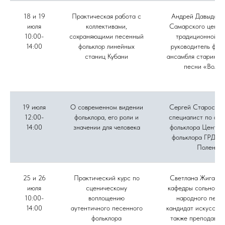
18 и 19
Практическая работа с
Андрей Давыдов, 
июля
коллективами,
Самарского центр
10:00-
сохраняющими песенный
традиционной ку
14:00
фольклор линейных
руководитель фол
станиц Кубани
ансамбля старинно
песни «Вольн
19 июля
О современном видении
Сергей Старостин
12:00-
фольклора, его роли и
специалист по акт
14:00
значении для человека
фольклора Центра
фольклора ГРДНТ 
Поленов
25 и 26
Практический курс по
Светлана Жиганов
июля
сценическому
кафедры сольного 
10:00-
воплощению
народного пени
14:00
аутентичного песенного
кандидат искусство
фольклора
также преподават