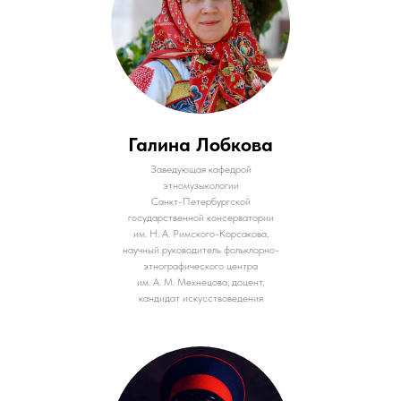
Галина Лобкова
Заведующая кафедрой
этномузыкологии
Санкт-Петербургской
государственной консерватории
им. Н. А. Римского-Корсакова,
научный руководитель фольклорно-
этнографического центра
им. А. М. Мехнецова, доцент,
кандидат искусствоведения