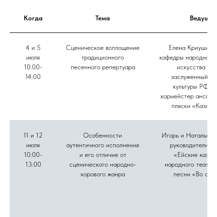
Когда
Тема
Ведущие
4 и 5
Сценическое воплощение
Елена Криушина,
июля
традиционного
кафедры народного 
10:00-
песенного репертуара
искусства ВГ
14:00
заслуженный ра
культуры РФ, г
хормейстер ансамб
пляски «Казачь
11 и 12
Особенности
Игорь и Наталья Д
июля
аутентичного исполнения
руководители а
10:00-
и его отличие от
«Ейские казач
13:00
сценического народно-
народного театра
хорового жанра
песни «Во све