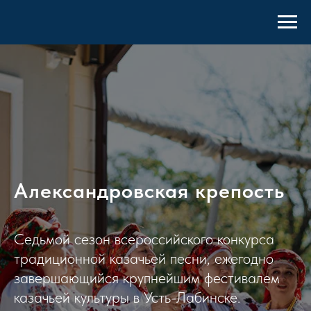
Александровская крепость
Седьмой сезон всероссийского конкурса
традиционной казачьей песни, ежегодно
завершающийся крупнейшим фестивалем
казачьей культуры в Усть-Лабинске.