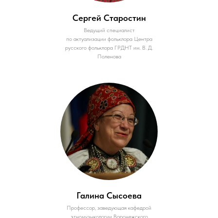
Сергей Старостин
Ведущий специалист
по актуализации фольклора Центра
русского фольклора ГРДНТ им. В. Д.
Поленова
Галина Сысоева
Профессор, заведующая кафедрой
этномузыкологии Воронежского